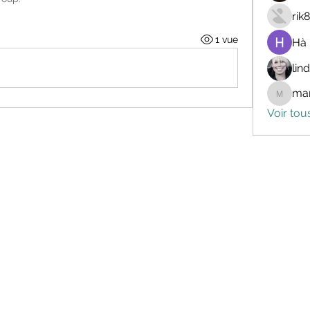
rik
1 vue
Hà
lin
mar
marceli
Voir tou