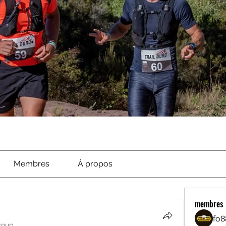
Membres
À propos
membres
fo8
roup.