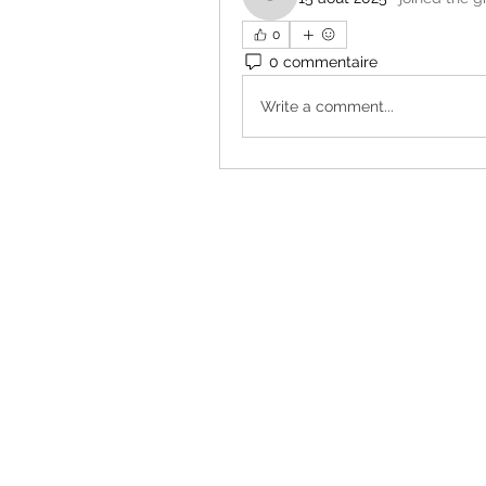
jessieJacobs5555892
0
0 commentaire
Write a comment...