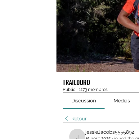
TRAILDURO
Public
·
1173 membres
Discussion
Médias
Retour
jessieJacobs5555892
15 août 2025
·
joined the g