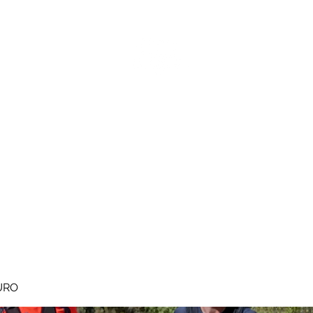
MEGAVALANCHE TRAIL
pe d'Huez
Ile de la Réunion
Inscriptions
Blog
Règlement
URO