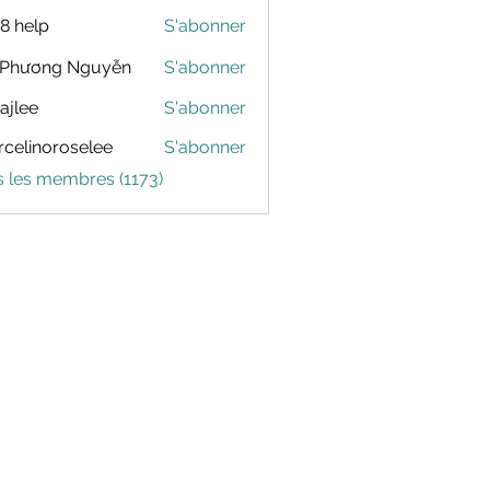
88 help
S'abonner
 Phương Nguyễn
S'abonner
dajlee
S'abonner
celinoroselee
S'abonner
noroselee
s les membres (1173)