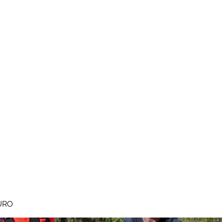
MEGAVALANCHE TRAIL
pe d'Huez
Ile de la Réunion
Inscriptions
Blog
Règlement
URO