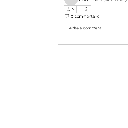
subtle.kingfisher.yhup
0
0 commentaire
Write a comment...