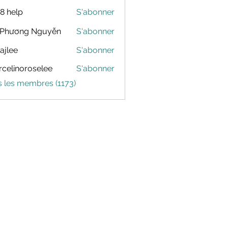
88 help
S'abonner
 Phương Nguyễn
S'abonner
dajlee
S'abonner
celinoroselee
S'abonner
noroselee
s les membres (1173)