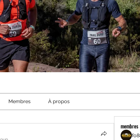
Membres
À propos
membres
fo8
roup.