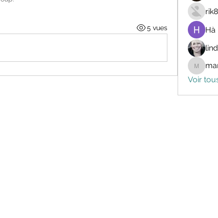
rik
5 vues
Hà
lin
mar
marceli
Voir tou