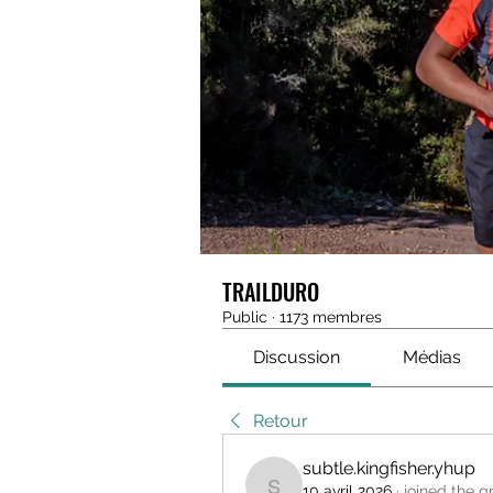
TRAILDURO
Public
·
1173 membres
Discussion
Médias
Retour
subtle.kingfisher.yhup
10 avril 2026
·
joined the g