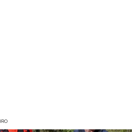
MEGAVALANCHE TRAIL
pe d'Huez
Ile de la Réunion
Inscriptions
Blog
Règlement
URO