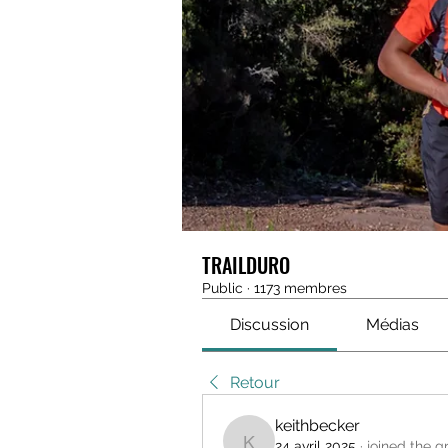
TRAILDURO
Public
·
1173 membres
Discussion
Médias
Retour
keithbecker
24 avril 2025
·
joined the g