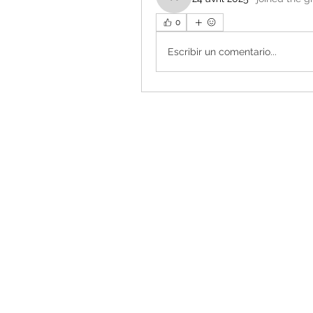
keithbecker
0
Escribir un comentario...