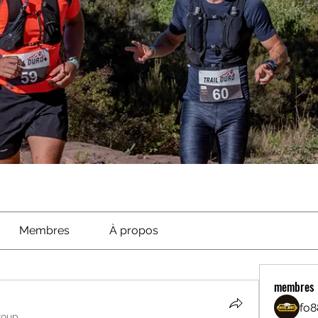
Membres
À propos
membres
fo8
roup.