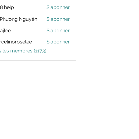
88 help
S'abonner
 Phương Nguyễn
S'abonner
dajlee
S'abonner
celinoroselee
S'abonner
noroselee
s les membres (1173)