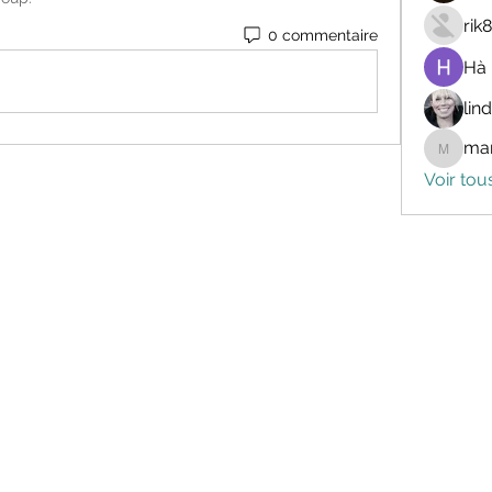
rik
0 commentaire
Hà
lin
mar
marceli
Voir tou