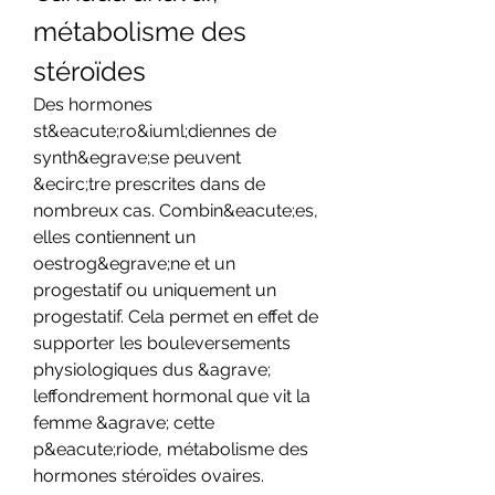
métabolisme des 
stéroïdes
Des hormones 
st&eacute;ro&iuml;diennes de 
synth&egrave;se peuvent 
&ecirc;tre prescrites dans de 
nombreux cas. Combin&eacute;es, 
elles contiennent un 
oestrog&egrave;ne et un 
progestatif ou uniquement un 
progestatif. Cela permet en effet de 
supporter les bouleversements 
physiologiques dus &agrave; 
leffondrement hormonal que vit la 
femme &agrave; cette 
p&eacute;riode, métabolisme des 
hormones stéroïdes ovaires.