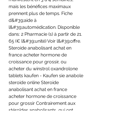
mais les bénéfices maximaux 
prennent plus de temps. Fiche 
d&#39;aide à 
l&#39;automédication. Disponible 
dans: 2 Pharmacie (s) à partir de 21. 
65 (€ l&#39;unité) Voir l&#39;offre. 
Steroide anabolisant achat en 
france acheter hormone de 
croissance pour grossir, ou 
acheter du winstrol oxandrolone 
tablets kaufen - Kaufen sie anabole 
steroide online Steroide 
anabolisant achat en france 
acheter hormone de croissance 
pour grossir Contrairement aux 
stéroïdes anabolisants, qui ont. 
Description du stéroïde anabolisant 
injection. Les stéroïdes 