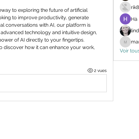
rik
y to exploring the future of artificial 
oking to improve productivity, generate 
Hà
al conversations with AI, our platform is 
lin
advanced technology and intuitive design, 
wer of AI directly to your fingertips.
mar
marceli
to discover how it can enhance your work, 
Voir tou
2 vues