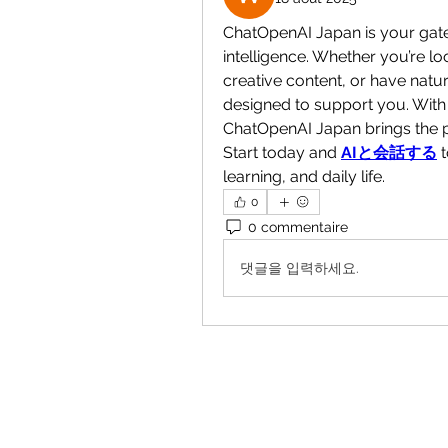
ChatOpenAI Japan is your gatewa
intelligence. Whether you’re lo
creative content, or have natur
designed to support you. With 
ChatOpenAI Japan brings the po
Start today and 
AIと会話する
 
learning, and daily life.
0
0 commentaire
댓글을 입력하세요.