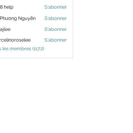
88 help
S'abonner
 Phương Nguyễn
S'abonner
dajlee
S'abonner
celinoroselee
S'abonner
noroselee
s les membres (1172)