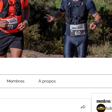
Membres
À propos
membres
fo8