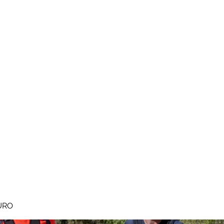
MEGAVALANCHE TRAIL
pe d'Huez
Ile de la Réunion
Inscriptions
Blog
Règlement
URO