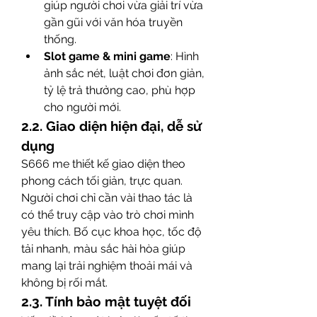
giúp người chơi vừa giải trí vừa 
gần gũi với văn hóa truyền 
thống.
Slot game & mini game
: Hình 
ảnh sắc nét, luật chơi đơn giản, 
tỷ lệ trả thưởng cao, phù hợp 
cho người mới.
2.2. Giao diện hiện đại, dễ sử 
dụng
S666 me thiết kế giao diện theo 
phong cách tối giản, trực quan. 
Người chơi chỉ cần vài thao tác là 
có thể truy cập vào trò chơi mình 
yêu thích. Bố cục khoa học, tốc độ 
tải nhanh, màu sắc hài hòa giúp 
mang lại trải nghiệm thoải mái và 
không bị rối mắt.
2.3. Tính bảo mật tuyệt đối