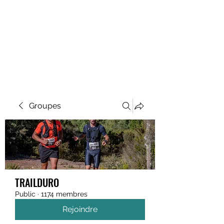
MEGAVALANCHE TRAIL
Groupes
TRAILDURO
Public
·
1174 membres
Rejoindre