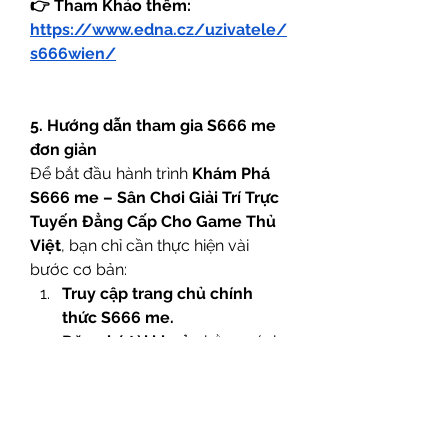
👉 Tham Khảo thêm: 
https://www.edna.cz/uzivatele/
s666wien/
5. Hướng dẫn tham gia S666 me 
đơn giản
Để bắt đầu hành trình 
Khám Phá 
S666 me – Sân Chơi Giải Trí Trực 
Tuyến Đẳng Cấp Cho Game Thủ 
Việt
, bạn chỉ cần thực hiện vài 
bước cơ bản:
Truy cập trang chủ chính 
thức S666 me.
Đăng ký tài khoản
 bằng cách 
điền thông tin cá nhân (tên, số 
điện thoại, email).
Xác minh tài khoản
 qua email 
hoặc số điện thoại.