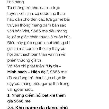
tính bảng.
Từ những trò chơi casino trực 
tuyến kịch tính, cá cược thể thao 
hấp dẫn cho đến các tựa game bài 
truyền thống mang đậm bản sắc 
văn hóa Việt, S666 me đều mang 
lại cảm giác chân thực và cuốn hút. 
Điều này giúp người chơi không chỉ 
giải trí mà còn có thể tìm thấy cơ 
hội thử thách bản thân và rinh về 
phần thưởng giá trị.
Với tôn chỉ phát triển: 
“Uy tín – 
Minh bạch – Hiện đại”
, S666 me 
đã và đang trở thành lựa chọn tin 
cậy của hàng triệu game thủ trong 
và ngoài nước.
2. Những điểm nổi bật khi tham 
gia S666 me
2.1. Kho game đa dạng, phù 