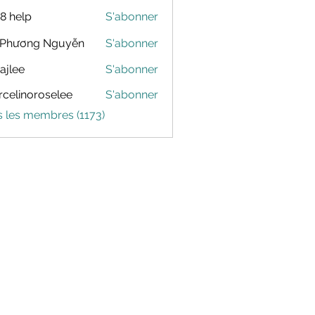
88 help
S'abonner
 Phương Nguyễn
S'abonner
dajlee
S'abonner
celinoroselee
S'abonner
noroselee
s les membres (1173)