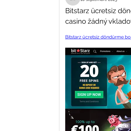
Liana Sant
Bitstarz ücretsiz dö
casino žádný vklad
Bitstarz ücretsiz döndürme b