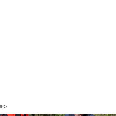
MEGAVALANCHE TRAIL
pe d'Huez
Ile de la Réunion
Inscriptions
Blog
Règlement
URO