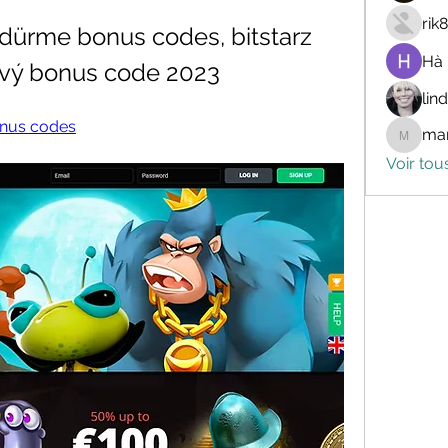
rik
ndürme bonus codes, bitstarz 
Hà
ový bonus code 2023
lin
onus codes
mar
marceli
Voir tou