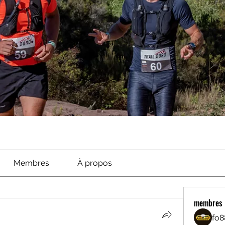
Membres
À propos
membres
fo8