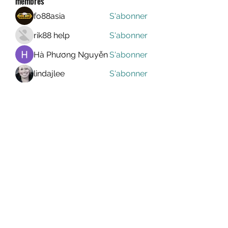
membres
fo88asia
S'abonner
rik88 help
S'abonner
Hà Phương Nguyễn
S'abonner
lindajlee
S'abonner
marcelinoroselee
S'abonner
marcelinoroselee
Voir tous les membres (1174)
MEGAVALANCHE TRAIL
info@uccsportevent.com