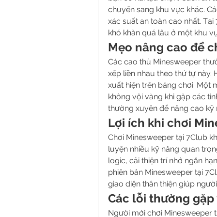
chuyển sang khu vực khác. Cá
xác suất an toàn cao nhất. Tại
khó khăn quá lâu ở một khu vự
Mẹo nâng cao để c
Các cao thủ Minesweeper thườn
xếp liền nhau theo thứ tự này.
xuất hiện trên bảng chơi. Một 
không vội vàng khi gặp các tìn
thường xuyên để nâng cao kỹ
Lợi ích khi chơi Mi
Chơi Minesweeper tại 7Club kh
luyện nhiều kỹ năng quan trọng
logic, cải thiện trí nhớ ngắn h
phiên bản Minesweeper tại 7Club
giao diện thân thiện giúp người
Các lỗi thường gặp
Người mới chơi Minesweeper t