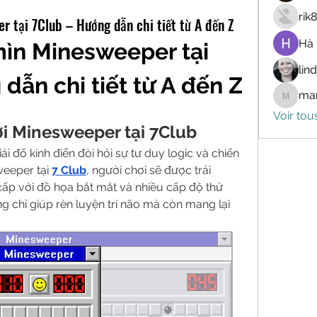
rik
 tại 7Club – Hướng dẫn chi tiết từ A đến Z
Hà
ìn Minesweeper tại 
lin
dẫn chi tiết từ A đến Z
mar
marceli
Voir tou
hơi Minesweeper tại 7Club
i đố kinh điển đòi hỏi sự tư duy logic và chiến 
weeper tại 
7 Club
, người chơi sẽ được trải 
p với đồ họa bắt mắt và nhiều cấp độ thử 
g chỉ giúp rèn luyện trí não mà còn mang lại 