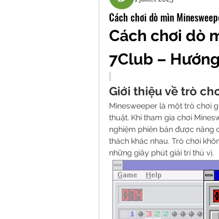
Cách chơi dò mìn Minesweeper
Cách chơi dò m
7Club – Hướng 
Giới thiệu về trò c
Minesweeper là một trò chơi giả
thuật. Khi tham gia chơi Mines
nghiệm phiên bản được nâng cấ
thách khác nhau. Trò chơi khôn
những giây phút giải trí thú vị.