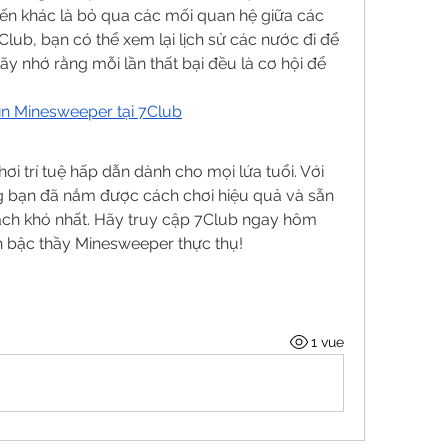
iến khác là bỏ qua các mối quan hệ giữa các 
7Club, bạn có thể xem lại lịch sử các nước đi để 
ãy nhớ rằng mỗi lần thất bại đều là cơ hội để 
ìn Minesweeper tại 7Club
ơi trí tuệ hấp dẫn dành cho mọi lứa tuổi. Với 
ng bạn đã nắm được cách chơi hiệu quả và sẵn 
ch khó nhất. Hãy truy cập 7Club ngay hôm 
nh bậc thầy Minesweeper thực thụ!
1 vue