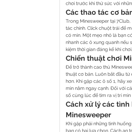
chơi trước khi thử sức với nhữ
Các thao tác cơ bả
Trong Minesweeper tại 7Club, 
tác chính. Click chuột trái để 
có mìn. Một mẹo nhỏ là bạn có
nhanh các ô xung quanh nếu số
kiệm thời gian đáng kể khi chơi
Chiến thuật chơi M
Để trở thành cao thủ Mineswee
thuật cơ bản. Luôn bắt đầu từ c
hơn. Khi gặp các ô số 1, hãy x
mìn nằm ngay cạnh. Đối với các
số cùng lúc để tìm ra vị trí mìn
Cách xử lý các tình
Minesweeper
Khi gặp phải những tình huống
bạn có hai lựa chọn. Cách an t