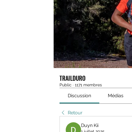
TRAILDURO
Public
·
1171 membres
Discussion
Médias
Retour
Duyn Kii
1 juillet 2025