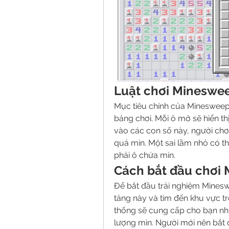
Luật chơi Mineswe
Mục tiêu chính của Minesweepe
bảng chơi. Mỗi ô mở sẽ hiển th
vào các con số này, người chơi
quả mìn. Một sai lầm nhỏ có t
phải ô chứa mìn.
Cách bắt đầu chơi 
Để bắt đầu trải nghiệm Minesw
tảng này và tìm đến khu vực tr
thống sẽ cung cấp cho bạn nhi
lượng mìn. Người mới nên bắt 