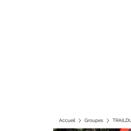
Al
Accueil
Groupes
TRAILD