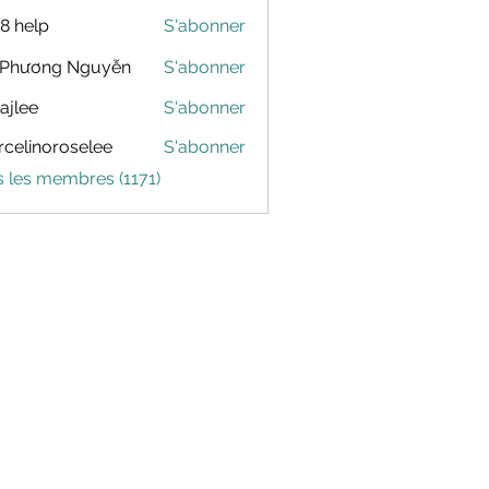
88 help
S'abonner
 Phương Nguyễn
S'abonner
dajlee
S'abonner
celinoroselee
S'abonner
noroselee
s les membres (1171)