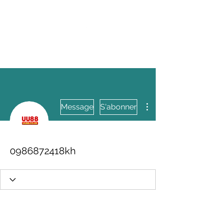
MEGAVALANCHE TRAIL
Plus d'actions
Message
S'abonner
0986872418kh