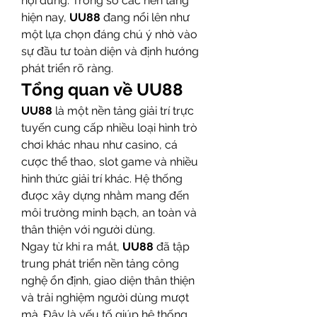
nội dung. Trong số các nền tảng 
hiện nay, 
UU88
 đang nổi lên như 
một lựa chọn đáng chú ý nhờ vào 
sự đầu tư toàn diện và định hướng 
phát triển rõ ràng.
Tổng quan về UU88
UU88
 là một nền tảng giải trí trực 
tuyến cung cấp nhiều loại hình trò 
chơi khác nhau như casino, cá 
cược thể thao, slot game và nhiều 
hình thức giải trí khác. Hệ thống 
được xây dựng nhằm mang đến 
môi trường minh bạch, an toàn và 
thân thiện với người dùng.
Ngay từ khi ra mắt, 
UU88
 đã tập 
trung phát triển nền tảng công 
nghệ ổn định, giao diện thân thiện 
và trải nghiệm người dùng mượt 
mà. Đây là yếu tố giúp hệ thống 