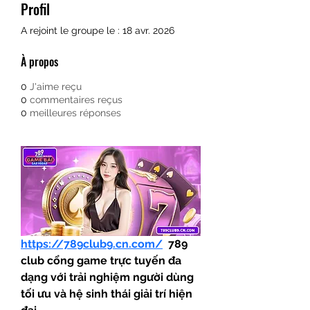
Profil
A rejoint le groupe le : 18 avr. 2026
À propos
0
J'aime reçu
0
commentaires reçus
0
meilleures réponses
https://789club9.cn.com/
  789 
club cổng game trực tuyến đa 
dạng với trải nghiệm người dùng 
tối ưu và hệ sinh thái giải trí hiện 