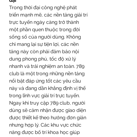
đại
Trong thời đại công nghệ phát 
triển mạnh mẽ, các nền tảng giải trí 
trực tuyến ngày càng trở thành 
một phần quen thuộc trong đời 
sống số của người dùng. Không 
chỉ mang lại sự tiện lợi, các nền 
tảng này còn phải đảm bảo nội 
dung phong phú, tốc độ xử lý 
nhanh và trải nghiệm an toàn. 789 
club là một trong những nền tảng 
nổi bật đáp ứng tốt các yêu cầu 
này và đang dần khẳng định vị thế 
trong lĩnh vực giải trí trực tuyến.
Ngay khi truy cập 789 club, người 
dùng sẽ cảm nhận được giao diện 
được thiết kế theo hướng đơn giản 
nhưng hợp lý. Các khu vực chức 
năng được bố trí khoa học giúp 