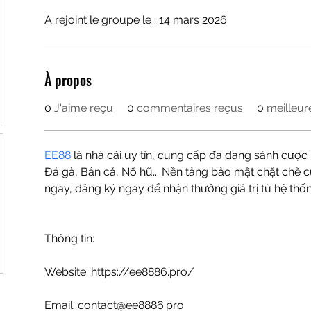
A rejoint le groupe le : 14 mars 2026
À propos
0
J'aime reçu
0
commentaires reçus
0
meilleur
EE88
 là nhà cái uy tín, cung cấp đa dạng sảnh cược 
Đá gà, Bắn cá, Nổ hũ... Nền tảng bảo mật chặt chẽ c
ngày, đăng ký ngay để nhận thưởng giá trị từ hệ thố
Thông tin:
Website: https://ee8886.pro/
Email: contact@ee8886.pro