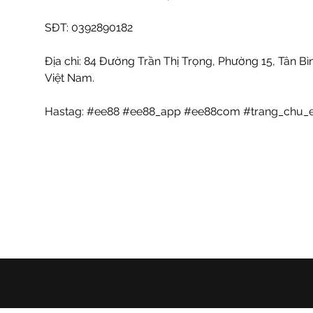
SĐT: 0392890182
Địa chỉ: 84 Đường Trần Thị Trọng, Phường 15, Tân Bì
Việt Nam.
Hastag: #ee88 #ee88_app #ee88com #trang_chu_
Contact
Suivre
info@uccsportevent.com
04 93 43 51 54