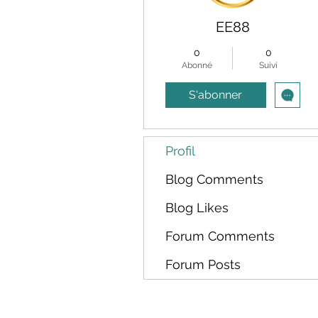
EE88
0
0
Abonné
Suivi
S'abonner
Profil
Blog Comments
Blog Likes
Forum Comments
Forum Posts