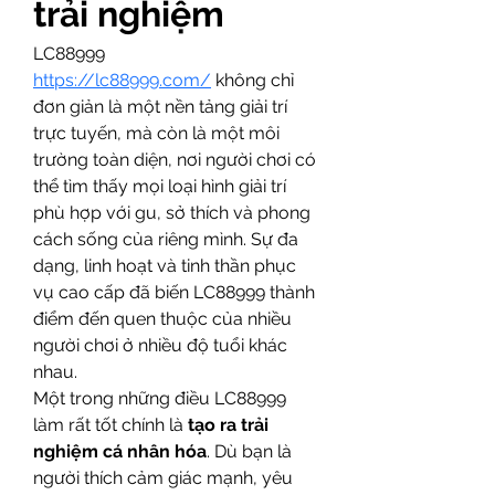
trải nghiệm
LC88999 
https://lc88999.com/
 không chỉ 
đơn giản là một nền tảng giải trí 
trực tuyến, mà còn là một môi 
trường toàn diện, nơi người chơi có 
thể tìm thấy mọi loại hình giải trí 
phù hợp với gu, sở thích và phong 
cách sống của riêng mình. Sự đa 
dạng, linh hoạt và tinh thần phục 
vụ cao cấp đã biến LC88999 thành 
điểm đến quen thuộc của nhiều 
người chơi ở nhiều độ tuổi khác 
nhau.
Một trong những điều LC88999 
làm rất tốt chính là 
tạo ra trải 
nghiệm cá nhân hóa
. Dù bạn là 
người thích cảm giác mạnh, yêu 