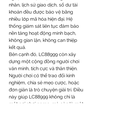
nhân, lịch sử giao dịch, số dư tài 
khoản đều được bảo vệ bằng 
nhiều lớp mã hóa hiện đại. Hệ 
thống giám sát liên tục đảm bảo 
nền tảng hoạt động minh bạch, 
không gian lận, không can thiệp 
kết quả.
Bên cạnh đó, LC88999 còn xây 
dựng một cộng đồng người chơi 
văn minh, tích cực và thân thiện. 
Người chơi có thể trao đổi kinh 
nghiệm, chia sẻ mẹo cược, hoặc 
đơn giản là trò chuyện giải trí. Điều 
này giúp LC88999 không chỉ là 
một nơi chơi game, mà còn là một 
“sân chơi chung” của những người 
có cùng niềm đam mê.
Hệ thống sự kiện theo tháng, theo 