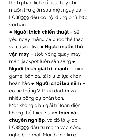
thích phân tích số liệu, hay chỉ 
muốn thư giãn sau một ngày dài – 
LC88999 đều có nội dung phù hợp 
với bạn.
● 
Người thích chiến thuật
 – sẽ 
yêu ngay mảng cá cược thể thao 
và casino live.● 
Người muốn thử 
vận may
 – slot, vòng quay may 
mắn, jackpot luôn sẵn sàng.● 
Người thích giải trí nhanh
 – mini 
game, bắn cá, tài xỉu là lựa chọn 
hoàn hảo.● 
Người chơi lâu năm
 – 
có hệ thống VIP, ưu đãi lớn và 
nhiều công cụ phân tích.
Một không gian giải trí toàn diện 
không thể thiếu sự 
an toàn và 
chuyên nghiệp
, và đó là lý do 
LC88999 đầu tư mạnh vào công 
nghệ bảo mật. Mọi thông tin cá 