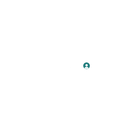
Se connecter
Plus