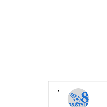
Al
Plus d'actions