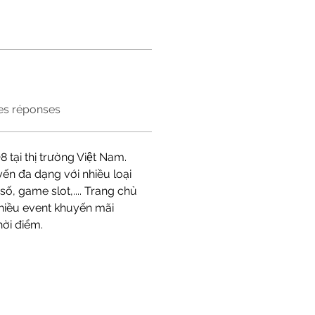
es réponses
 tại thị trường Việt Nam. 
ến đa dạng với nhiều loại 
ố, game slot,.... Trang chủ 
nhiều event khuyến mãi 
hời điểm.