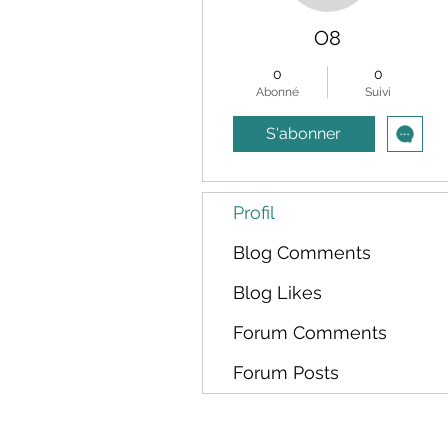
O8
0
0
Abonné
Suivi
S'abonner
Profil
Blog Comments
Blog Likes
Forum Comments
Forum Posts