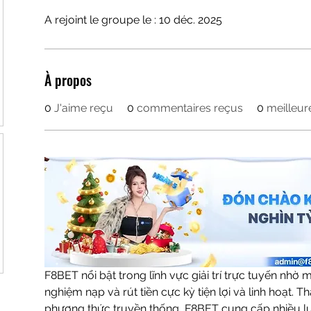
A rejoint le groupe le : 10 déc. 2025
À propos
0
J'aime reçu
0
commentaires reçus
0
meilleur
F8BET nổi bật trong lĩnh vực giải trí trực tuyến nhờ 
nghiệm nạp và rút tiền cực kỳ tiện lợi và linh hoạt. Th
phương thức truyền thống, F8BET cung cấp nhiều l