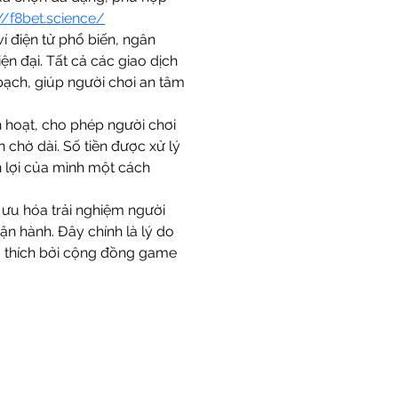
//f8bet.science/
 điện tử phổ biến, ngân 
ện đại. Tất cả các giao dịch 
ạch, giúp người chơi an tâm 
h hoạt, cho phép người chơi 
 chờ dài. Số tiền được xử lý 
lợi của mình một cách 
 ưu hóa trải nghiệm người 
n hành. Đây chính là lý do 
u thích bởi cộng đồng game 