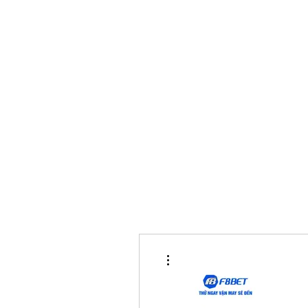
Al
Plus d'actions