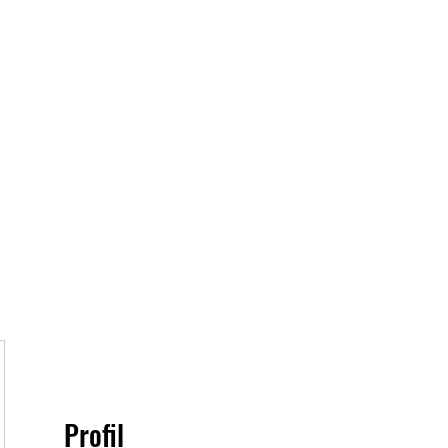
MEGAVALANCHE TRAIL
pe d'Huez
Ile de la Réunion
Inscriptions
Blog
Règlement
Profil