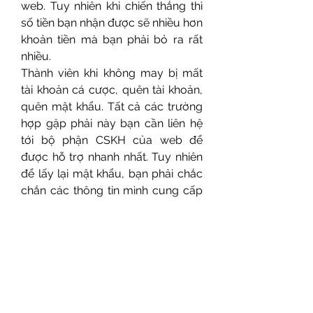
web. Tuy nhiên khi chiến thắng thì 
số tiền bạn nhận được sẽ nhiều hơn 
khoản tiền mà bạn phải bỏ ra rất 
nhiều.
Thành viên khi không may bị mất 
tài khoản cá cược, quên tài khoản, 
quên mật khẩu. Tất cả các trường 
hợp gặp phải này bạn cần liên hệ 
tới bộ phận CSKH của web để 
được hỗ trợ nhanh nhất. Tuy nhiên 
để lấy lại mật khẩu, bạn phải chắc 
chắn các thông tin mình cung cấp 
cho web là chính xác. Sẽ đưa ra 
yêu cầu xác thực các thông tin liên 
quan tới tài khoản của bạn. Nếu 
xác thực thành công, bạn mới lấy 
lại thông tin tài khoản đã mất của 
mình. Nói chung đây là web uy tín 
mà bạn có thể tham gia cá cược 