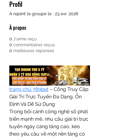
Profil
A rejoint le groupe le : 23 avr. 2026
À propos
0
J'aime reçu
0
commentaires reçus
0
meilleures réponses
trang chủ 789bet
 – Cổng Truy Cập 
Giải Trí Trực Tuyến Đa Dạng, Ổn 
Định Và Dễ Sử Dụng
Trong bối cảnh công nghệ số phát 
triển mạnh mẽ, nhu cầu giải trí trực 
tuyến ngày càng tăng cao, kéo 
theo yêu cầu về một nền tảng có 