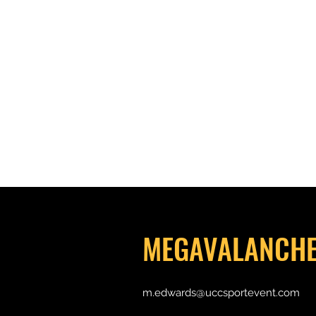
Al
MEGAVALANCHE
m.edwards@uccsportevent.com