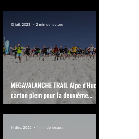
10 juil. 2023
2 min de lecture
MEGAVALANCHE TRAIL Alpe d'Huez :
carton plein pour la deuxième
édition de ce trail 100% descente !
14 déc. 2022
1 min de lecture