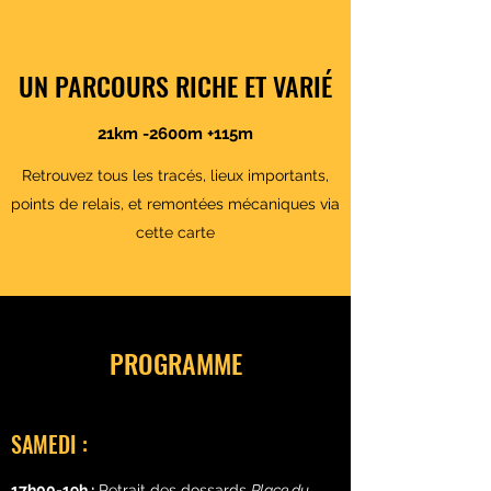
UN PARCOURS RICHE ET VARIÉ
21km -2600m +115m
Retrouvez tous les tracés, lieux importants,
points de relais, et remontées mécaniques via
cette carte
PROGRAMME
SAMEDI :
17h00-19h :
Retrait des dossards
Place du