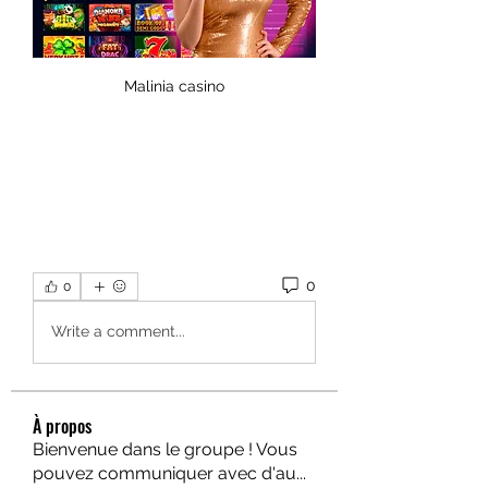
Malinia casino
0
0
Write a comment...
À propos
Bienvenue dans le groupe ! Vous
pouvez communiquer avec d'au
...