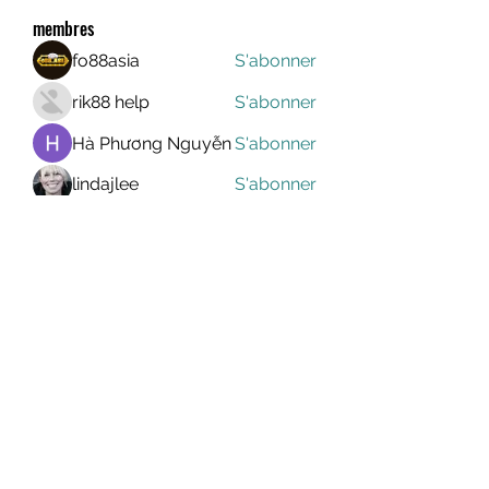
membres
fo88asia
S'abonner
rik88 help
S'abonner
Hà Phương Nguyễn
S'abonner
lindajlee
S'abonner
marcelinoroselee
S'abonner
marcelinoroselee
Voir tous les membres (1174)
MEGAVALANCHE TRAIL
info@uccsportevent.com