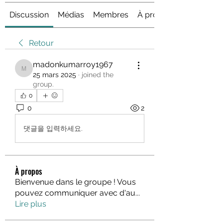
Discussion
Médias
Membres
À propos
Retour
madonkumarroy1967
madonkumarroy1967
25 mars 2025
·
joined the
group.
0
0
2
댓글을 입력하세요.
À propos
Bienvenue dans le groupe ! Vous
pouvez communiquer avec d'au
...
Lire plus