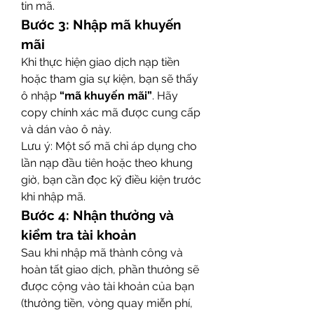
tin mã.
Bước 3: Nhập mã khuyến 
mãi
Khi thực hiện giao dịch nạp tiền 
hoặc tham gia sự kiện, bạn sẽ thấy 
ô nhập 
“mã khuyến mãi”
. Hãy 
copy chính xác mã được cung cấp 
và dán vào ô này.
Lưu ý: Một số mã chỉ áp dụng cho 
lần nạp đầu tiên hoặc theo khung 
giờ, bạn cần đọc kỹ điều kiện trước 
khi nhập mã.
Bước 4: Nhận thưởng và 
kiểm tra tài khoản
Sau khi nhập mã thành công và 
hoàn tất giao dịch, phần thưởng sẽ 
được cộng vào tài khoản của bạn 
(thưởng tiền, vòng quay miễn phí, 