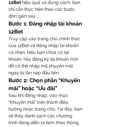
12Bet
 hiệu quả và đúng cách, bạn 
chỉ cần thực hiện theo các bước 
đơn giản sau:
Bước 1: Đăng nhập tài khoản 
12Bet
Truy cập vào trang chủ chính thức 
của 12Bet và đăng nhập tài khoản 
cá nhân. Nếu bạn chưa có tài 
khoản, hãy đăng ký tài khoản mới 
để có thể nhập mã khuyến mãi 
ngay từ lần nạp đầu tiên.
Bước 2: Chọn phần “Khuyến 
mãi” hoặc “Ưu đãi”
Sau khi đăng nhập, vào mục 
“Khuyến mãi” trên thanh điều 
hướng hoặc trang chủ. Tại đây, bạn 
sẽ thấy danh sách các chương 
trình đang diễn ra kèm theo thông 