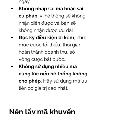
ngày.
Không nhập sai mã hoặc sai 
cú pháp
, vì hệ thống sẽ không 
nhận diện được và bạn sẽ 
không nhận được ưu đãi.
Đọc kỹ điều kiện đi kèm
, như: 
mức cược tối thiểu, thời gian 
hoàn thành doanh thu, số 
vòng cược bắt buộc…
Không sử dụng nhiều mã 
cùng lúc nếu hệ thống không 
cho phép.
 Hãy sử dụng mã ưu 
tiên có giá trị cao nhất.
Nên lấy mã khuyến 
mãi 12Bet ở đâu?
Để tránh trường hợp sử dụng mã 