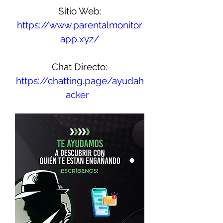
Sitio Web:
https://www.parentalmonitor
app.xyz/
Chat Directo:
https://chatting.page/ayudah
acker