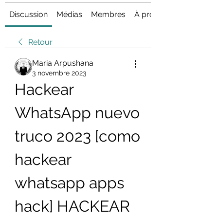
Discussion
Médias
Membres
À propos
Retour
Maria Arpushana
3 novembre 2023
Hackear 
WhatsApp nuevo 
truco 2023 [como 
hackear 
whatsapp apps 
hack] HACKEAR 