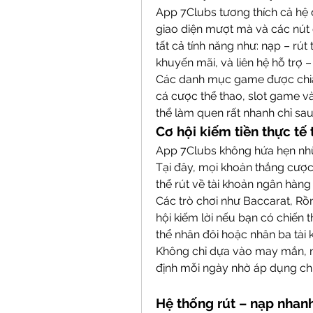
App 7Clubs tương thích cả hệ đ
giao diện mượt mà và các nút 
tất cả tính năng như: nạp – rút 
khuyến mãi, và liên hệ hỗ trợ –
Các danh mục game được chia 
cá cược thể thao, slot game và
thể làm quen rất nhanh chỉ sau 
Cơ hội kiếm tiền thực tế
App 7Clubs không hứa hẹn nhữn
Tại đây, mọi khoản thắng cược 
thể rút về tài khoản ngân hàn
Các trò chơi như Baccarat, Rồn
hội kiếm lời nếu bạn có chiến t
thể nhân đôi hoặc nhân ba tài k
Không chỉ dựa vào may mắn, ng
định mỗi ngày nhờ áp dụng chi
Hệ thống rút – nạp nhan