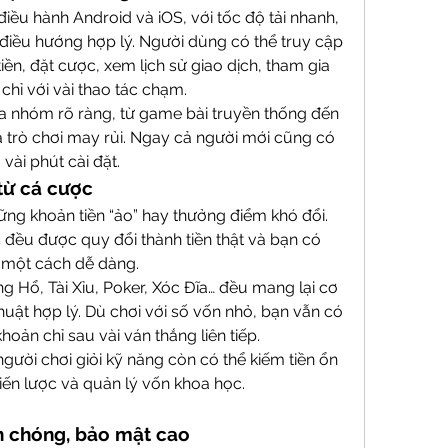
iều hành Android và iOS, với tốc độ tải nhanh, 
điều hướng hợp lý. Người dùng có thể truy cập 
tiền, đặt cược, xem lịch sử giao dịch, tham gia 
 chỉ với vài thao tác chạm.
nhóm rõ ràng, từ game bài truyền thống đến 
 trò chơi may rủi. Ngay cả người mới cũng có 
vài phút cài đặt.
 từ cá cược
g khoản tiền “ảo” hay thưởng điểm khó đổi. 
đều được quy đổi thành tiền thật và bạn có 
g một cách dễ dàng.
g Hổ, Tài Xỉu, Poker, Xóc Đĩa… đều mang lại cơ 
huật hợp lý. Dù chơi với số vốn nhỏ, bạn vẫn có 
hoản chỉ sau vài ván thắng liên tiếp.
ười chơi giỏi kỹ năng còn có thể kiếm tiền ổn 
ến lược và quản lý vốn khoa học.
h chóng, bảo mật cao