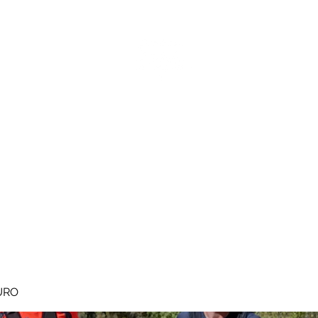
MEGAVALANCHE TRAIL
pe d'Huez
Ile de la Réunion
Inscriptions
Blog
Règlement
URO