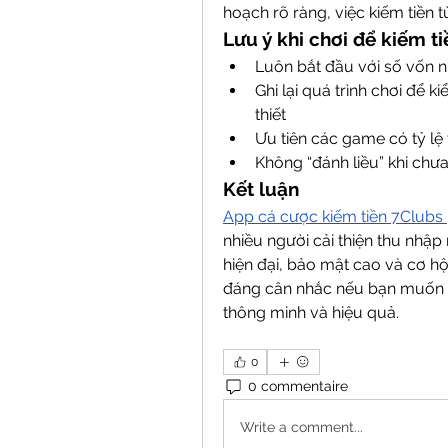
hoạch rõ ràng, việc kiếm tiền 
Lưu ý khi chơi để kiếm t
Luôn bắt đầu với số vốn 
Ghi lại quá trình chơi để 
thiết
Ưu tiên các game có tỷ lệ 
Không “đánh liều” khi chưa
Kết luận
App cá cược kiếm tiền 7Clubs 
nhiều người cải thiện thu nhập
hiện đại, bảo mật cao và cơ hội
đáng cân nhắc nếu bạn muốn k
thông minh và hiệu quả.
0
0 commentaire
Write a comment...