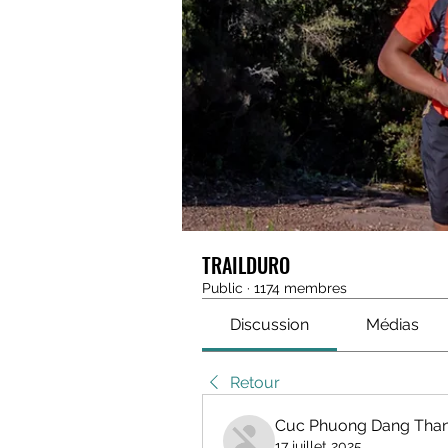
TRAILDURO
Public
·
1174 membres
Discussion
Médias
Retour
Cuc Phuong Dang Tha
17 juillet 2025