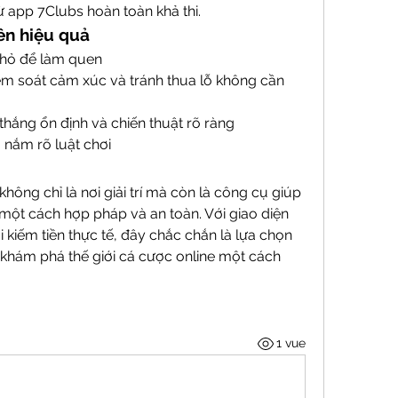
từ app 7Clubs hoàn toàn khả thi.
iền hiệu quả
nhỏ để làm quen
kiểm soát cảm xúc và tránh thua lỗ không cần 
thắng ổn định và chiến thuật rõ ràng
 nắm rõ luật chơi
không chỉ là nơi giải trí mà còn là công cụ giúp 
 một cách hợp pháp và an toàn. Với giao diện 
 kiếm tiền thực tế, đây chắc chắn là lựa chọn 
hám phá thế giới cá cược online một cách 
1 vue