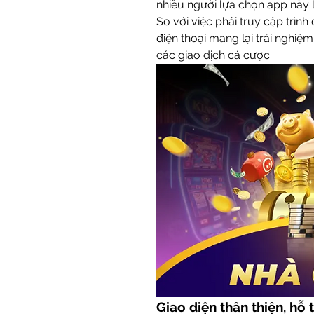
nhiều người lựa chọn app này 
So với việc phải truy cập trìn
điện thoại mang lại trải nghiệm
các giao dịch cá cược.
Giao diện thân thiện, hỗ 