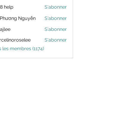
88 help
S'abonner
 Phương Nguyễn
S'abonner
dajlee
S'abonner
celinoroselee
S'abonner
noroselee
s les membres (1174)