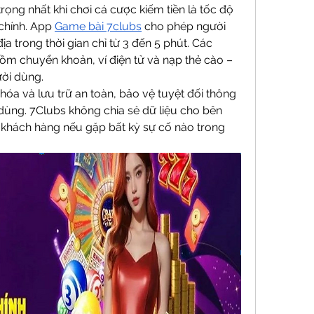
ọng nhất khi chơi cá cược kiếm tiền là tốc độ 
 chính. App 
Game bài 7clubs
 cho phép người 
ịa trong thời gian chỉ từ 3 đến 5 phút. Các 
m chuyển khoản, ví điện tử và nạp thẻ cào – 
ời dùng.
óa và lưu trữ an toàn, bảo vệ tuyệt đối thông 
 dùng. 7Clubs không chia sẻ dữ liệu cho bên 
 khách hàng nếu gặp bất kỳ sự cố nào trong 