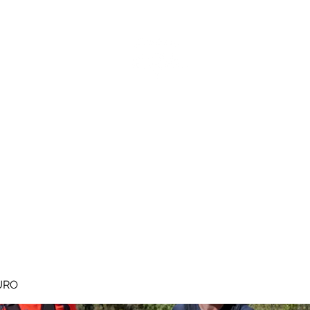
MEGAVALANCHE TRAIL
pe d'Huez
Ile de la Réunion
Inscriptions
Blog
Règlement
URO