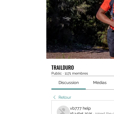
TRAILDURO
Public
·
1171 membres
Discussion
Médias
Retour
vb777 help
16 juillet 2025
·
joined the 