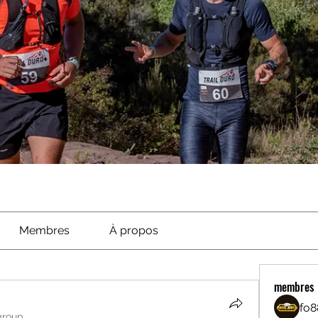
Membres
À propos
membres
fo8
group.