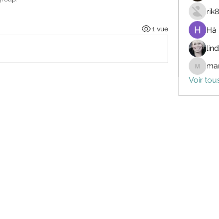
rik
1 vue
Hà
lin
mar
marceli
Voir tou