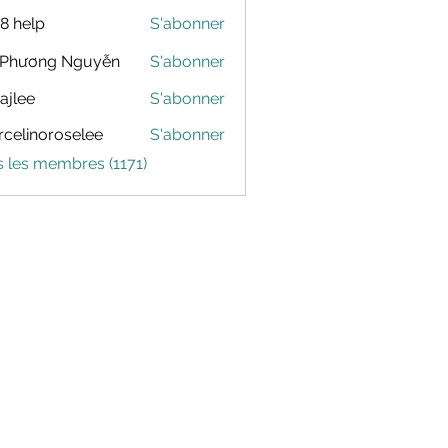
88 help
S'abonner
 Phương Nguyễn
S'abonner
dajlee
S'abonner
celinoroselee
S'abonner
noroselee
s les membres (1171)