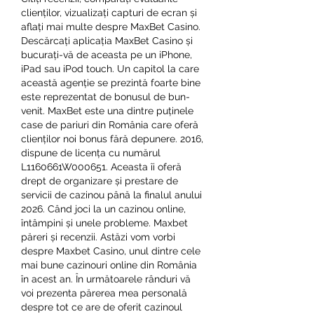
clienților, vizualizați capturi de ecran și 
aflați mai multe despre MaxBet Casino. 
Descărcați aplicația MaxBet Casino și 
bucurați-vă de aceasta pe un iPhone, 
iPad sau iPod touch. Un capitol la care 
această agenție se prezintă foarte bine 
este reprezentat de bonusul de bun-
venit. MaxBet este una dintre puținele 
case de pariuri din România care oferă 
clienților noi bonus fără depunere. 2016, 
dispune de licența cu numărul 
L1160661W000651. Aceasta îi oferă 
drept de organizare și prestare de 
servicii de cazinou până la finalul anului 
2026. Când joci la un cazinou online, 
întâmpini și unele probleme. Maxbet 
păreri și recenzii. Astăzi vom vorbi 
despre Maxbet Casino, unul dintre cele 
mai bune cazinouri online din România 
în acest an. În următoarele rânduri vă 
voi prezenta părerea mea personală 
despre tot ce are de oferit cazinoul 