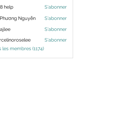
88 help
S'abonner
 Phương Nguyễn
S'abonner
dajlee
S'abonner
celinoroselee
S'abonner
noroselee
s les membres (1174)