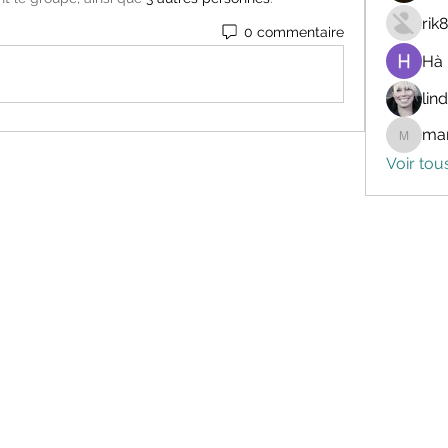
rik
0 commentaire
Hà
lin
mar
marceli
Voir tou