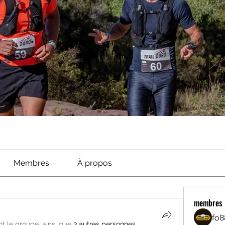
Membres
À propos
membres
fo8
int le groupe, ainsi que
3 autres personnes
.