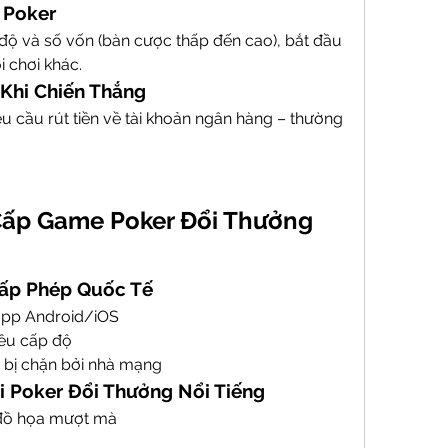
 Poker
độ và số vốn (bàn cược thấp đến cao), bắt đầu 
 chơi khác.
Khi Chiến Thắng
 cầu rút tiền về tài khoản ngân hàng – thường 
Cấp Game Poker Đổi Thưởng 
Cấp Phép Quốc Tế
 app Android/iOS
iều cấp độ
 bị chặn bởi nhà mạng
i Poker Đổi Thưởng Nổi Tiếng
 đồ họa mượt mà