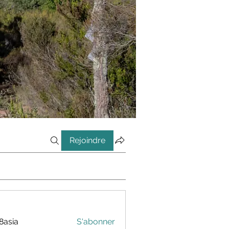
Rejoindre
8asia
S'abonner