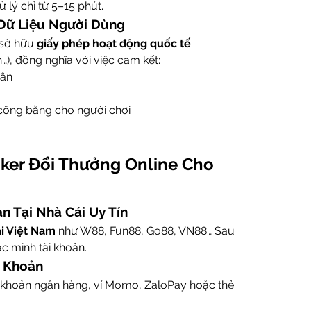
 lý chỉ từ 5–15 phút.
 Dữ Liệu Người Dùng
sở hữu 
giấy phép hoạt động quốc tế
), đồng nghĩa với việc cam kết:
hân
 công bằng cho người chơi
er Đổi Thưởng Online Cho 
n Tại Nhà Cái Uy Tín
ại Việt Nam
 như W88, Fun88, Go88, VN88… Sau 
ác minh tài khoản.
i Khoản
hoản ngân hàng, ví Momo, ZaloPay hoặc thẻ 