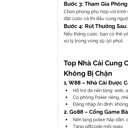
Bước 3: Tham Gia Phòng
Chọn phòng phù hợp với trình 
đặt cược và thi đấu cùng người
Bước 4: Rút Thưởng Sau 
Nếu thắng cược, bạn có thể yêu
xử lý trong vòng 15–30 phút.
Top Nhà Cái Cung 
Không Bị Chặn
1. W88 – Nhà Cái Được 
Hỗ trợ đa nền tảng: web,
Có phòng Poker riêng, nh
Đăng nhập ổn định, không
2. Go88 – Cổng Game Bà
Nền tảng poker hấp dẫn,
Tặng giftcode mỗi ngày