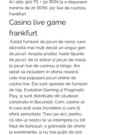
Ai i alte 300 FS + 50 RON la o depunere 
minima de 20 RON!, joc live de cazinou 
frankfurt.
Casino live game 
frankfurt
 Există furnizori de jocuri de noroc care 
dezvoltă mai mult decât un singur gen 
de jocuri. Aceștia produc toate tipurile 
de jocuri, de la sloturi și jocuri de masă, 
la jocuri live de cazinou și bingo. Am 
optat să includem în oferta noastră 
cele mai populare jocuri online de 
cazino live. Ele sunt operate de furnizori 
de top, Evolution Gaming și Pragmatic 
Play, și sunt distribuite din studiouri 
construite în București. Com, casino-ul 
în care poți avea încredere și care îți 
oferă seriozitate. Treci pe aici, pentru 
că site-ul nostru te va întâmpina cu tot 
felul de bonusuri, o grămadă de oferte 
la evenimente, și nu mai puțin de 100 