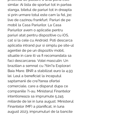
similar. Ai lista de sporturi tot in partea 
stanga, biletul de pariuri tot in dreapta 
si prin urmare totul este cam la fel, joc 
live de cazinou frankfurt. Pariuri de pe 
mobil la Casa Pariurilor. La Casa 
Pariurilor avem o aplicatie pentru 
pariuri atat pentru dispozitive cu iOS, 
cat si la cele cu Android. Poti descarca 
aplicatia intrand pur si simplu pe site-ul 
agentiei de pe un dispozitiv mobil, 
situatie in care iti va fi recomandata sa 
faci descarcarea. Volei masculin: Un 
brazilian a semnat cu ?tiin?a Explorari 
Baia Mare. BNR a stabilizat euro la 4,93 
lei. Leul a beneficiat la inceputul 
saptamanii de cre?terea ofertei 
comerciale, care a disparut dupa ce 
companiile ?i-au. Ministerul Finantelor 
intentioneaza sa imprumute 5,245 
miliarde de lei in luna august. Ministerul 
Finantelor (MF) a planificat, in luna 
august 2023, imprumuturi de la bancile 