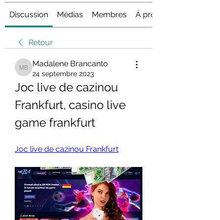
Discussion
Médias
Membres
À propos
Retour
Madalene Brancanto
Madalene Brancanto
24 septembre 2023
Joc live de cazinou 
Frankfurt, casino live 
game frankfurt
Joc live de cazinou Frankfurt