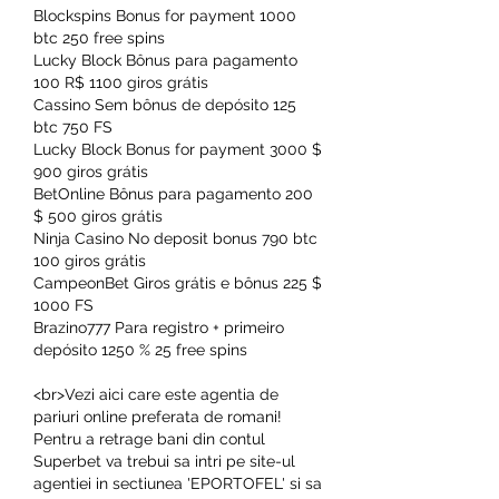
Blockspins Bonus for payment 1000 
btc 250 free spins
Lucky Block Bônus para pagamento 
100 R$ 1100 giros grátis
Cassino Sem bônus de depósito 125 
btc 750 FS
Lucky Block Bonus for payment 3000 $ 
900 giros grátis
BetOnline Bônus para pagamento 200 
$ 500 giros grátis
Ninja Casino No deposit bonus 790 btc 
100 giros grátis
CampeonBet Giros grátis e bônus 225 $ 
1000 FS
Brazino777 Para registro + primeiro 
depósito 1250 % 25 free spins
<br>Vezi aici care este agentia de 
pariuri online preferata de romani! 
Pentru a retrage bani din contul 
Superbet va trebui sa intri pe site-ul 
agentiei in sectiunea 'EPORTOFEL' si sa 