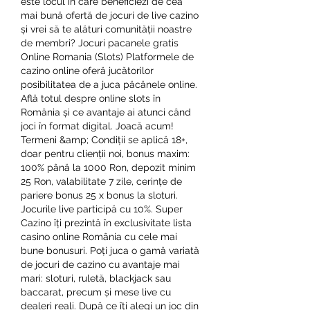
este locul în care beneficiezi de cea 
mai bună ofertă de jocuri de live cazino 
și vrei să te alături comunității noastre 
de membri? Jocuri pacanele gratis  
Online Romania (Slots) Platformele de 
cazino online oferă jucătorilor 
posibilitatea de a juca păcănele online. 
Află totul despre online slots în 
România și ce avantaje ai atunci când 
joci în format digital. Joacă acum! 
Termeni &amp; Condiții se aplică 18+, 
doar pentru clienții noi, bonus maxim: 
100% până la 1000 Ron, depozit minim 
25 Ron, valabilitate 7 zile, cerințe de 
pariere bonus 25 x bonus la sloturi. 
Jocurile live participă cu 10%. Super 
Cazino îți prezintă în exclusivitate lista 
casino online România cu cele mai 
bune bonusuri. Poți juca o gamă variată 
de jocuri de cazino cu avantaje mai 
mari: sloturi, ruletă, blackjack sau 
baccarat, precum și mese live cu 
dealeri reali. După ce îți alegi un joc din 