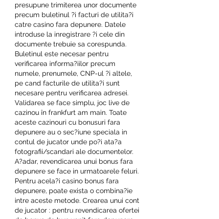
presupune trimiterea unor documente 
precum buletinul ?i facturi de utilita?i 
catre casino fara depunere. Datele 
introduse la inregistrare ?i cele din 
documente trebuie sa corespunda. 
Buletinul este necesar pentru 
verificarea informa?iilor precum 
numele, prenumele, CNP-ul ?i altele, 
pe cand facturile de utilita?i sunt 
necesare pentru verificarea adresei. 
Validarea se face simplu, joc live de 
cazinou în frankfurt am main. Toate 
aceste cazinouri cu bonusuri fara 
depunere au o sec?iune speciala in 
contul de jucator unde po?i ata?a 
fotografii/scandari ale documentelor. 
A?adar, revendicarea unui bonus fara 
depunere se face in urmatoarele feluri. 
Pentru acela?i casino bonus fara 
depunere, poate exista o combina?ie 
intre aceste metode. Crearea unui cont 
de jucator : pentru revendicarea ofertei 