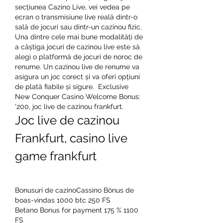
secțiunea Cazino Live, vei vedea pe 
ecran o transmisiune live reală dintr-o 
sală de jocuri sau dintr-un cazinou fizic. 
Una dintre cele mai bune modalități de 
a câștiga jocuri de cazinou live este să 
alegi o platformă de jocuri de noroc de 
renume. Un cazinou live de renume va 
asigura un joc corect și va oferi opțiuni 
de plată fiabile și sigure.  Exclusive 
New Conquer Casino Welcome Bonus: 
'200, joc live de cazinou frankfurt.
Joc live de cazinou 
Frankfurt, casino live 
game frankfurt
Bonusuri de cazinoCassino Bônus de 
boas-vindas 1000 btc 250 FS
Betano Bonus for payment 175 % 1100 
FS