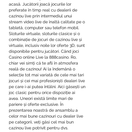
acasă. Jucătorii joacă jocurile lor 
preferate în timp real cu dealerii de 
cazinou live prin intermediul unui 
stream video live de înaltă calitate pe o 
tabletă, computer sau telefon mobil. 
Sloturile virtuale, sloturile clasice și o 
combinație de jocuri de cazinou live și 
virtuale, inclusiv noile lor oferte 3D, sunt 
disponibile pentru jucători. Când joci 
Casino online Live la 888casino. Ro, 
chiar vei simți că te afli în atmosfera 
reală de cazinou! Ai la îndemână o 
selecție tot mai variată de cele mai tari 
jocuri și cei mai profesioniști dealeri live 
pe care i-ai putea întâlni. Aici găsești un 
joc clasic pentru orice dispoziție ai 
avea. Uneori există limite mari de 
pariere și oferte exclusive. În 
prezentarea noastră de ansamblu a 
celor mai bune cazinouri cu dealer live 
pe categorii, veți găsi cel mai bun 
cazinou live potrivit pentru dvs. 