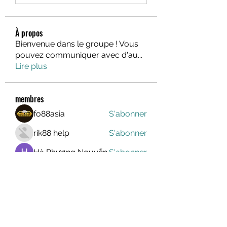
À propos
Bienvenue dans le groupe ! Vous
pouvez communiquer avec d'au
...
Lire plus
membres
fo88asia
S'abonner
rik88 help
S'abonner
Hà Phương Nguyễn
S'abonner
lindajlee
S'abonner
marcelinoroselee
S'abonner
marcelinoroselee
Voir tous les membres (1174)