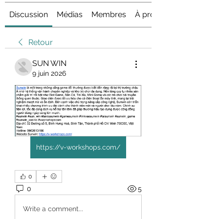
Discussion
Médias
Membres
À propos
Retour
SUN WIN
9 juin 2026
https://v-workshops.com/
0
0
5
Write a comment...