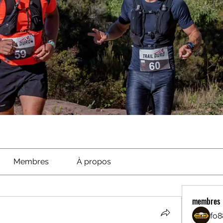
Membres
À propos
membres
fo8