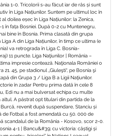
ia 1-0. Tricolorii s-au făcut iar de râs și sunt 
tiv în Liga Națiunilor. Suntem pe ultimul loc în 
al doilea eșec în Liga Națiunilor: la Zenica, 
0-1 în fața Bosniei. După 0-2 cu Muntenegru, 
i bine în Bosnia. Prima clasată din grupa 
ga A din Liga Națiunilor, în timp ce ultima (e 
ânia) va retrograda în Liga C. Bosnia-
aj) 11 puncte. Liga Naţiunilor | România – 
ltima impresie contează. Naţionala României o 
ra 21. 45, pe stadionul „Giuleşti“, pe Bosnia şi 
apă din Grupa 3 / Liga B a Ligii Naţiunilor. 
ctorie în zadar Pentru prima dată în cele 8 
u, Edi nu a mai bulversat echipa cu multe 
altul. A păstrat opt titulari din partida de la 
 Burcă, revenit după suspendare, Stanciu și 
 de Fotbal a fost amendată cu 50. 000 de 
 scandalul de la România - Kosovo, scor 2-0. 
ia 4-1 | Bancu&#39; cu victoria: câștigi și 
rum pentru „tricolori” în Nations League! 