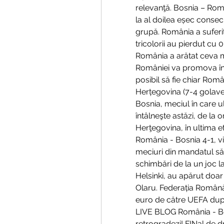
relevanţă. Bosnia – Român
la al doilea eșec consecu
grupă. România a suferit 
tricolorii au pierdut cu 
România a arătat ceva ma
României va promova în Li
posibil să fie chiar Rom
Herțegovina (7-4 golaver
Bosnia, meciul în care u
întâlneşte astăzi, de la o
Herţegovina, în ultima et
România - Bosnia 4-1, vi
meciuri din mandatul să
schimbări de la un joc la 
Helsinki, au apărut doar
Olaru. Federația Română
euro de către UEFA după
LIVE BLOG România - Bosn
retrogradezi! FINal de d