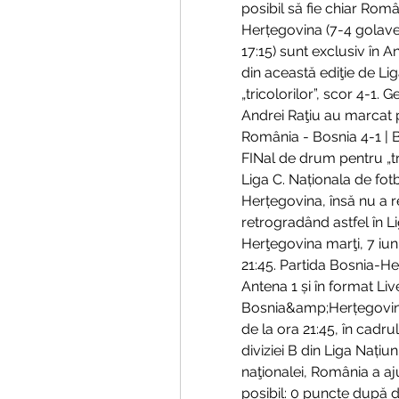
posibil să fie chiar Rom
Herțegovina (7-4 golave
17:15) sunt exclusiv în 
din această ediţie de Liga
„tricolorilor”, scor 4-1.
Andrei Raţiu au marcat 
România - Bosnia 4-1 | Ba
FINal de drum pentru „tr
Liga C. Naționala de fot
Herțegovina, însă nu a re
retrogradând astfel în 
Herţegovina marţi, 7 iuni
21:45. Partida Bosnia-He
Antena 1 și în format Li
Bosnia&amp;Herțegovina 
de la ora 21:45, în cadru
diviziei B din Liga Națiun
naţionalei, România a aj
posibil: 0 puncte după 