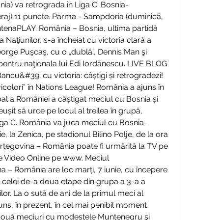
ânia) va retrograda în Liga C. Bosnia-
raj) 11 puncte. Parma - Sampdoria (duminică, 
AntenaPLAY. România – Bosnia, ultima partidă 
 Naţiunilor, s-a încheiat cu victoria clară a 
 George Puşcaş, cu o „dublă”, Dennis Man şi 
pentru naţionala lui Edi Iordănescu. LIVE BLOG 
ncu&#39; cu victoria: câștigi și retrogradezi! 
icolori” în Nations League! România a ajuns în 
bal a României a câștigat meciul cu Bosnia și 
ușit să urce pe locul al treilea în grupă, 
Liga C. România va juca meciul cu Bosnia-
e, la Zenica, pe stadionul Bilino Polje, de la ora 
rţegovina – România poate fi urmărită la TV pe 
ve Video Online pe www. Meciul 
– România are loc marți, 7 iunie, cu începere 
l celei de-a doua etape din grupa a 3-a a 
ilor. La o sută de ani de la primul meci al 
uns, în prezent, în cel mai penibil moment 
două meciuri cu modestele Muntenegru şi 