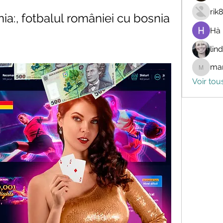
rik
a:, fotbalul româniei cu bosnia
Hà
lin
mar
marceli
Voir tou