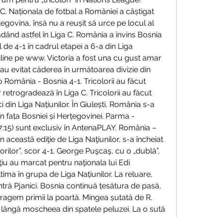
C. Naționala de fotbal a României a câștigat 
govina, însă nu a reușit să urce pe locul al 
adând astfel în Liga C. România a învins Bosnia 
de 4-1 în cadrul etapei a 6-a din Liga 
nline pe www. Victoria a fost una cu gust amar 
 au evitat căderea în următoarea divizie din 
 România - Bosnia 4-1. Tricolorii au făcut 
 retrogradează în Liga C. Tricolorii au făcut 
 din Liga Națiunilor. În Giulești, România s-a 
n fața Bosniei și Herțegovinei. Parma - 
:15) sunt exclusiv în AntenaPLAY. România – 
n această ediţie de Liga Naţiunilor, s-a încheiat 
lorilor”, scor 4-1. George Puşcaş, cu o „dublă”, 
iu au marcat pentru naţionala lui Edi 
ima în grupa de Liga Națiunilor. La reluare, 
ră Pjanici. Bosnia continuă țesătura de pasă, 
tragem primii la poartă. Mingea șutată de R. 
să lângă moscheea din spatele peluzei. La o sută 