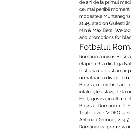
de ani de la primul meci 
cel mai penibil moment 
modestele Muntenegru şi 
21:45, stadion Giulești (
Min & Max Bets ' We look
and promotions for blac
Fotbalul Româ
România a învins Bosnia 
etapei a 6-a din Liga Naț
fost una cu gust amar pen
următoarea divizie din c
Bosnia, meciul în care u
întâlneşte astăzi, de la o
Herţegovina, în ultima et
Bosnia - România 1-0. Edi
Toate fazele VIDEO sunt 
Antena 1 (11 iunie, 21:45
României va promova în Li