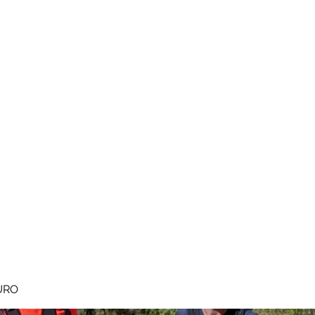
MEGAVALANCHE TRAIL
pe d'Huez
Ile de la Réunion
Inscriptions
Blog
Règlement
URO