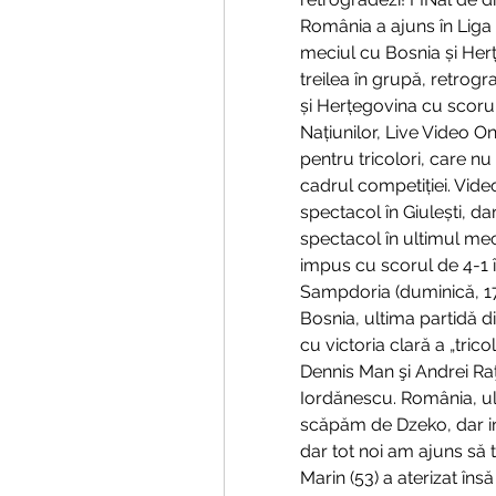
România a ajuns în Liga 
meciul cu Bosnia și Herțe
treilea în grupă, retrogr
și Herțegovina cu scorul 
Națiunilor, Live Video O
pentru tricolori, care nu
cadrul competiției. Video
spectacol în Giulești, dar
spectacol în ultimul meci
impus cu scorul de 4-1 î
Sampdoria (duminică, 17
Bosnia, ultima partidă di
cu victoria clară a „trico
Dennis Man şi Andrei Raţ
Iordănescu. România, ult
scăpăm de Dzeko, dar int
dar tot noi am ajuns să 
Marin (53) a aterizat în