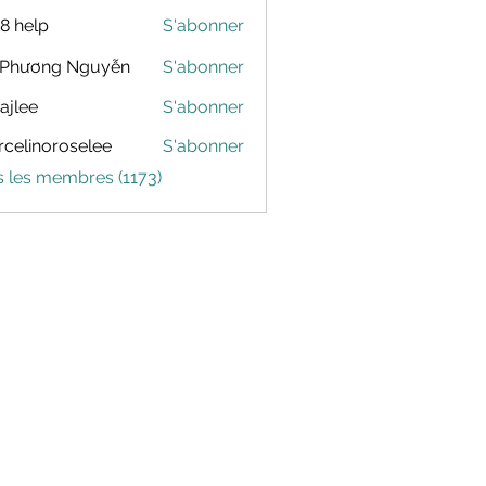
88 help
S'abonner
 Phương Nguyễn
S'abonner
dajlee
S'abonner
celinoroselee
S'abonner
noroselee
s les membres (1173)