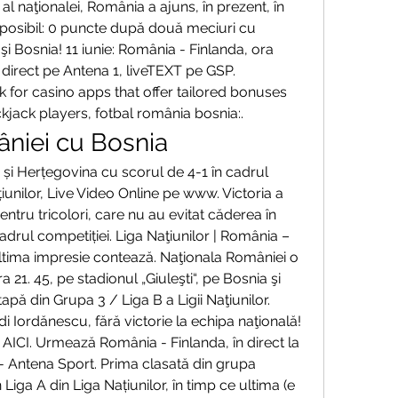
al naţionalei, România a ajuns, în prezent, în 
posibil: 0 puncte după două meciuri cu 
Bosnia! 11 iunie: România - Finlanda, ora 
în direct pe Antena 1, liveTEXT pe GSP. 
 for casino apps that offer tailored bonuses 
kjack players, fotbal românia bosnia:.
niei cu Bosnia
și Herțegovina cu scorul de 4-1 în cadrul 
iunilor, Live Video Online pe www. Victoria a 
tru tricolori, care nu au evitat căderea în 
adrul competiției. Liga Naţiunilor | România – 
ltima impresie contează. Naţionala României o 
ra 21. 45, pe stadionul „Giuleşti“, pe Bosnia şi 
apă din Grupa 3 / Liga B a Ligii Naţiunilor. 
 Iordănescu, fără victorie la echipa naţională! 
AICI. Urmează România - Finlanda, în direct la 
) - Antena Sport. Prima clasată din grupa 
ga A din Liga Națiunilor, în timp ce ultima (e 