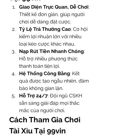
Giao Diện Trực Quan, Dễ Chơi
: 
Thiết kế đơn giản, giúp người 
chơi dễ dàng đặt cược.
Tỷ Lệ Trả Thưởng Cao
: Cơ hội 
kiếm lợi nhuận lớn với nhiều 
loại kèo cược khác nhau.
Nạp Rút Tiền Nhanh Chóng
: 
Hỗ trợ nhiều phương thức 
thanh toán tiện lợi.
Hệ Thống Công Bằng
: Kết 
quả được tạo ngẫu nhiên, đảm 
bảo không gian lận.
Hỗ Trợ 24/7
: Đội ngũ CSKH 
sẵn sàng giải đáp mọi thắc 
mắc của người chơi.
Cách Tham Gia Chơi 
Tài Xỉu Tại 99vin