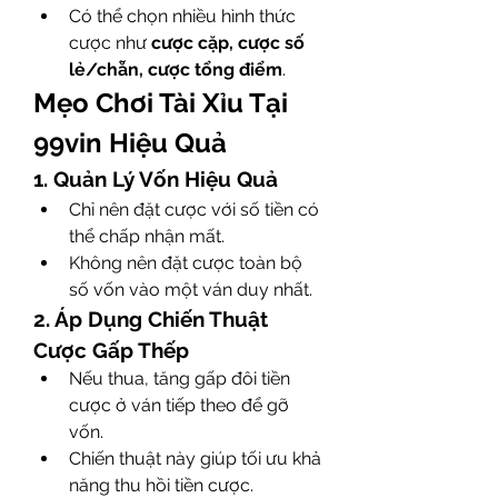
Có thể chọn nhiều hình thức 
cược như 
cược cặp, cược số 
lẻ/chẵn, cược tổng điểm
.
Mẹo Chơi Tài Xỉu Tại 
99vin Hiệu Quả
1. Quản Lý Vốn Hiệu Quả
Chỉ nên đặt cược với số tiền có 
thể chấp nhận mất.
Không nên đặt cược toàn bộ 
số vốn vào một ván duy nhất.
2. Áp Dụng Chiến Thuật 
Cược Gấp Thếp
Nếu thua, tăng gấp đôi tiền 
cược ở ván tiếp theo để gỡ 
vốn.
Chiến thuật này giúp tối ưu khả 
năng thu hồi tiền cược.