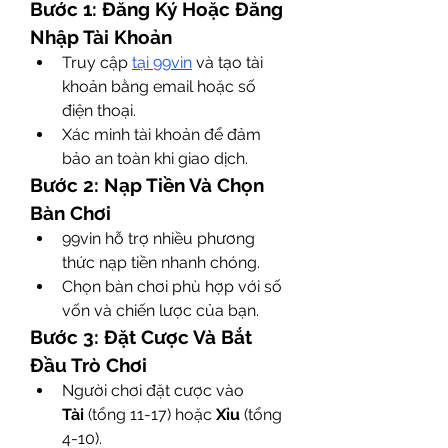
Bước 1: Đăng Ký Hoặc Đăng 
Nhập Tài Khoản
Truy cập 
tại 99vin
 và tạo tài 
khoản bằng email hoặc số 
điện thoại.
Xác minh tài khoản để đảm 
bảo an toàn khi giao dịch.
Bước 2: Nạp Tiền Và Chọn 
Bàn Chơi
99vin hỗ trợ nhiều phương 
thức nạp tiền nhanh chóng.
Chọn bàn chơi phù hợp với số 
vốn và chiến lược của bạn.
Bước 3: Đặt Cược Và Bắt 
Đầu Trò Chơi
Người chơi đặt cược vào 
Tài
 (tổng 11-17) hoặc 
Xỉu
 (tổng 
4-10).