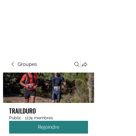
MEGAVALANCHE TRAIL
Groupes
TRAILDURO
Public
·
1174 membres
Rejoindre