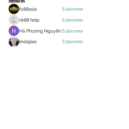
membres
fo88asia
S'abonner
rik88 help
S'abonner
Hà Phương Nguyễn
S'abonner
lindajlee
S'abonner
marcelinoroselee
S'abonner
marcelinoroselee
Voir tous les membres (1173)
MEGAVALANCHE TRAIL
info@uccsportevent.com