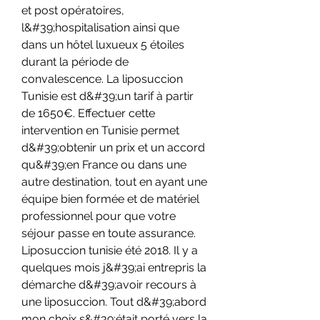
et post opératoires, 
l&#39;hospitalisation ainsi que 
dans un hôtel luxueux 5 étoiles 
durant la période de 
convalescence. La liposuccion 
Tunisie est d&#39;un tarif à partir 
de 1650€. Effectuer cette 
intervention en Tunisie permet 
d&#39;obtenir un prix et un accord 
qu&#39;en France ou dans une 
autre destination, tout en ayant une 
équipe bien formée et de matériel 
professionnel pour que votre 
séjour passe en toute assurance. 
Liposuccion tunisie été 2018. Il y a 
quelques mois j&#39;ai entrepris la 
démarche d&#39;avoir recours à 
une liposuccion. Tout d&#39;abord 
mon choix s&#39;était porté vers la 