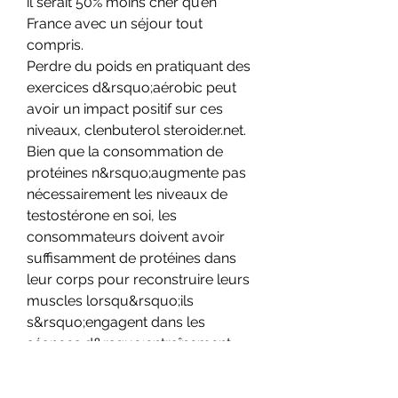
il serait 50% moins cher qu’en 
France avec un séjour tout 
compris. 
Perdre du poids en pratiquant des 
exercices d&rsquo;aérobic peut 
avoir un impact positif sur ces 
niveaux, clenbuterol steroider.net. 
Bien que la consommation de 
protéines n&rsquo;augmente pas 
nécessairement les niveaux de 
testostérone en soi, les 
consommateurs doivent avoir 
suffisamment de protéines dans 
leur corps pour reconstruire leurs 
muscles lorsqu&rsquo;ils 
s&rsquo;engagent dans les 
séances d&rsquo;entraînement 
mentionnées ci-dessus. La 
consommation de protéines 