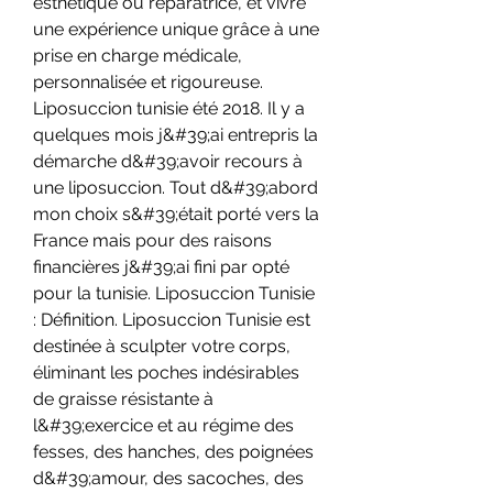
esthétique ou réparatrice, et vivre 
une expérience unique grâce à une 
prise en charge médicale, 
personnalisée et rigoureuse. 
Liposuccion tunisie été 2018. Il y a 
quelques mois j&#39;ai entrepris la 
démarche d&#39;avoir recours à 
une liposuccion. Tout d&#39;abord 
mon choix s&#39;était porté vers la 
France mais pour des raisons 
financières j&#39;ai fini par opté 
pour la tunisie. Liposuccion Tunisie 
: Définition. Liposuccion Tunisie est 
destinée à sculpter votre corps, 
éliminant les poches indésirables 
de graisse résistante à 
l&#39;exercice et au régime des 
fesses, des hanches, des poignées 
d&#39;amour, des sacoches, des 