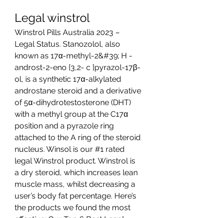
Legal winstrol
Winstrol Pills Australia 2023 – 
Legal Status. Stanozolol, also 
known as 17α-methyl-2&#39; H -
androst-2-eno [3,2- c ]pyrazol-17β-
ol, is a synthetic 17α-alkylated 
androstane steroid and a derivative 
of 5α-dihydrotestosterone (DHT) 
with a methyl group at the C17α 
position and a pyrazole ring 
attached to the A ring of the steroid 
nucleus. Winsol is our #1 rated 
legal Winstrol product. Winstrol is 
a dry steroid, which increases lean 
muscle mass, whilst decreasing a 
user’s body fat percentage. Here’s 
the products we found the most 