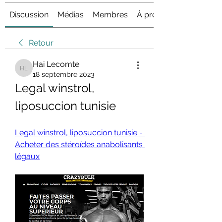
Discussion
Médias
Membres
À propos
Retour
Hai Lecomte
Hai Lecomte
18 septembre 2023
Legal winstrol, 
liposuccion tunisie
Legal winstrol, liposuccion tunisie - 
Acheter des stéroïdes anabolisants 
légaux