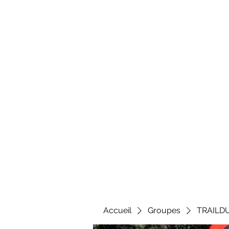
Al
Accueil
Groupes
TRAILD