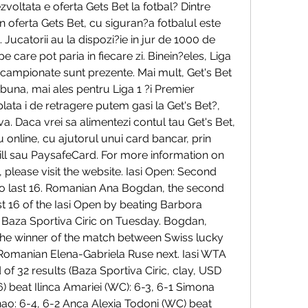
voltata e oferta Gets Bet la fotbal? Dintre 
in oferta Gets Bet, cu siguran?a fotbalul este 
 Jucatorii au la dispozi?ie in jur de 1000 de 
e care pot paria in fiecare zi. Binein?eles, Liga 
 campionate sunt prezente. Mai mult, Get's Bet 
buna, mai ales pentru Liga 1 ?i Premier 
ta i de retragere putem gasi la Get's Bet?, 
 Daca vrei sa alimentezi contul tau Get's Bet, 
u online, cu ajutorul unui card bancar, prin 
ill sau PaysafeCard. For more information on 
 please visit the website. Iasi Open: Second 
 last 16. Romanian Ana Bogdan, the second 
t 16 of the Iasi Open by beating Barbora 
t Baza Sportiva Ciric on Tuesday. Bogdan, 
 the winner of the match between Swiss lucky 
Romanian Elena-Gabriela Ruse next. Iasi WTA 
of 32 results (Baza Sportiva Ciric, clay, USD 
6) beat Ilinca Amariei (WC): 6-3, 6-1 Simona 
hao: 6-4, 6-2 Anca Alexia Todoni (WC) beat 