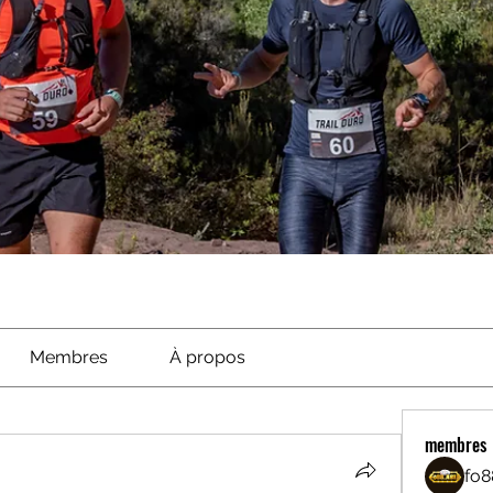
Membres
À propos
membres
fo8