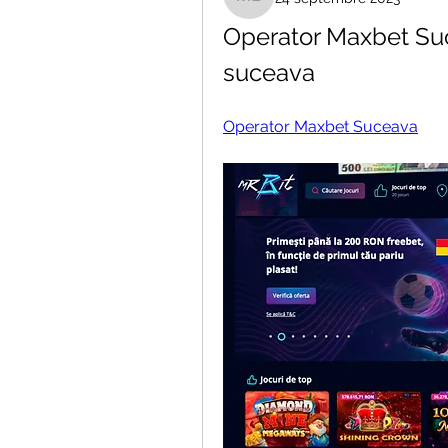
Madalene Brancanto
Operator Maxbet Suc
suceava
Operator Maxbet Suceava