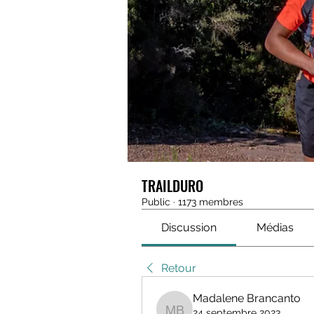
TRAILDURO
Public
·
1173 membres
Discussion
Médias
Retour
Madalene Brancanto
24 septembre 2023