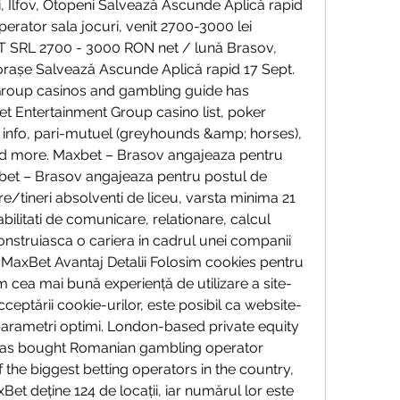
Ilfov, Otopeni Salvează Ascunde Aplică rapid 
rator sala jocuri, venit 2700-3000 lei 
 SRL 2700 - 3000 RON net / lună Brasov, 
4 orașe Salvează Ascunde Aplică rapid 17 Sept. 
roup casinos and gambling guide has 
et Entertainment Group casino list, poker 
s info, pari-mutuel (greyhounds &amp; horses), 
 more. Maxbet – Brasov angajeaza pentru 
bet – Brasov angajeaza pentru postul de 
re/tineri absolventi de liceu, varsta minima 21 
 abilitati de comunicare, relationare, calcul 
onstruiasca o cariera in cadrul unei companii 
 MaxBet Avantaj Detalii Folosim cookies pentru 
m cea mai bună experiență de utilizare a site-
cceptării cookie-urilor, este posibil ca website-
parametri optimi. London-based private equity 
 has bought Romanian gambling operator 
he biggest betting operators in the country, 
t deține 124 de locații, iar numărul lor este 