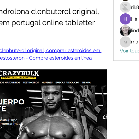
rik
drolona clenbuterol original, 
Hà
m portugal online tabletter 
lin
mar
marceli
lenbuterol original, comprar esteroides em 
Voir tou
testosteron - Compre esteroides en línea