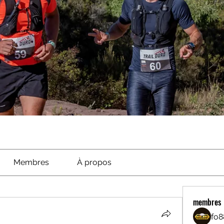
Membres
À propos
membres
fo8