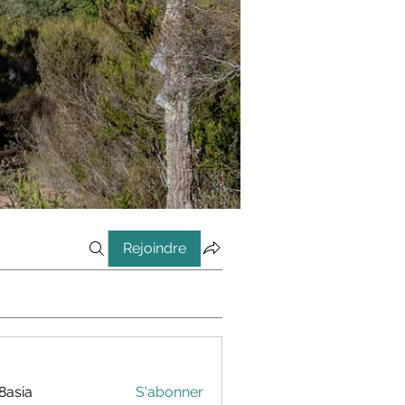
Rejoindre
8asia
S'abonner