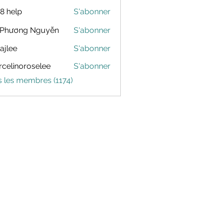
88 help
S'abonner
 Phương Nguyễn
S'abonner
dajlee
S'abonner
celinoroselee
S'abonner
noroselee
s les membres (1174)