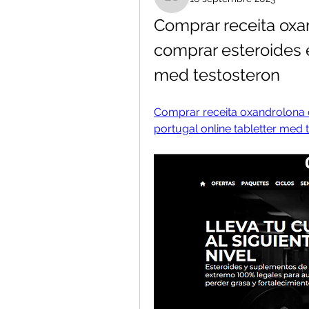
Liana Sant
Comprar receita oxan
comprar esteroides e
med testosteron
Comprar receita oxandrolona c
portugal online tabletter med 