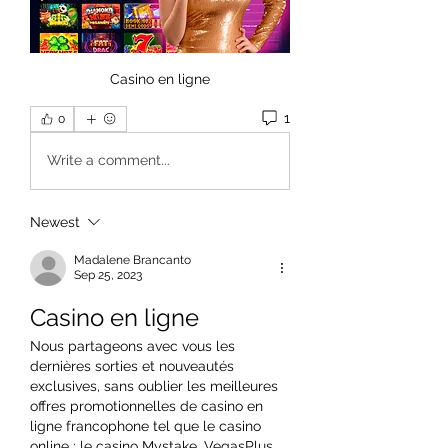
Casino en ligne
1
0
Write a comment...
Newest
Madalene Brancanto
Sep 25, 2023
Casino en ligne
Nous partageons avec vous les 
dernières sorties et nouveautés 
exclusives, sans oublier les meilleures 
offres promotionnelles de casino en 
ligne francophone tel que le casino 
online : le casino Mystake, VegasPlus, 