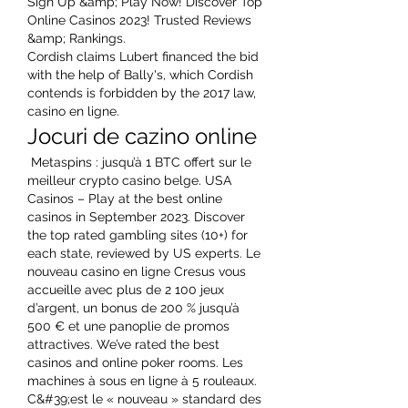
Sign Up &amp; Play Now! Discover Top 
Online Casinos 2023! Trusted Reviews 
&amp; Rankings. 
Cordish claims Lubert financed the bid 
with the help of Bally's, which Cordish 
contends is forbidden by the 2017 law, 
casino en ligne.
Jocuri de cazino online
 Metaspins : jusqu’à 1 BTC offert sur le 
meilleur crypto casino belge. USA 
Casinos – Play at the best online 
casinos in September 2023. Discover 
the top rated gambling sites (10+) for 
each state, reviewed by US experts. Le 
nouveau casino en ligne Cresus vous 
accueille avec plus de 2 100 jeux 
d’argent, un bonus de 200 % jusqu’à 
500 € et une panoplie de promos 
attractives. We’ve rated the best 
casinos and online poker rooms. Les 
machines à sous en ligne à 5 rouleaux. 
C&#39;est le « nouveau » standard des 