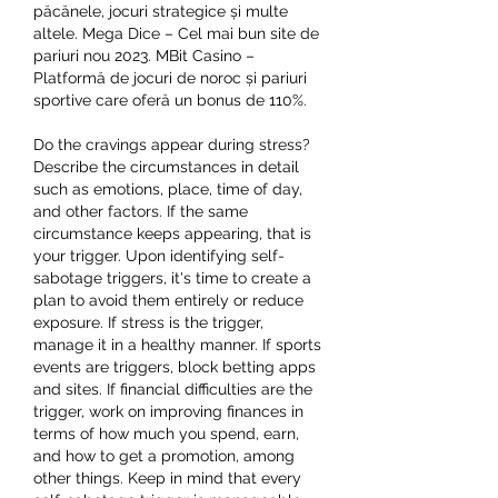
păcănele, jocuri strategice și multe 
altele. Mega Dice – Cel mai bun site de 
pariuri nou 2023. MBit Casino – 
Platformă de jocuri de noroc și pariuri 
sportive care oferă un bonus de 110%. 
Do the cravings appear during stress? 
Describe the circumstances in detail 
such as emotions, place, time of day, 
and other factors. If the same 
circumstance keeps appearing, that is 
your trigger. Upon identifying self-
sabotage triggers, it's time to create a 
plan to avoid them entirely or reduce 
exposure. If stress is the trigger, 
manage it in a healthy manner. If sports 
events are triggers, block betting apps 
and sites. If financial difficulties are the 
trigger, work on improving finances in 
terms of how much you spend, earn, 
and how to get a promotion, among 
other things. Keep in mind that every 