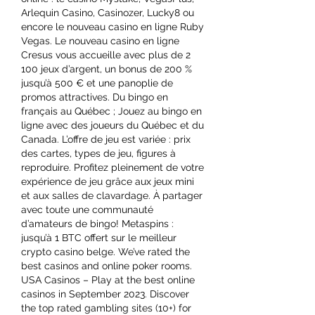
Arlequin Casino, Casinozer, Lucky8 ou 
encore le nouveau casino en ligne Ruby 
Vegas. Le nouveau casino en ligne 
Cresus vous accueille avec plus de 2 
100 jeux d’argent, un bonus de 200 % 
jusqu’à 500 € et une panoplie de 
promos attractives. Du bingo en 
français au Québec ; Jouez au bingo en 
ligne avec des joueurs du Québec et du 
Canada. L’offre de jeu est variée : prix 
des cartes, types de jeu, figures à 
reproduire. Profitez pleinement de votre 
expérience de jeu grâce aux jeux mini 
et aux salles de clavardage. À partager 
avec toute une communauté 
d’amateurs de bingo! Metaspins : 
jusqu’à 1 BTC offert sur le meilleur 
crypto casino belge. We’ve rated the 
best casinos and online poker rooms. 
USA Casinos – Play at the best online 
casinos in September 2023. Discover 
the top rated gambling sites (10+) for 