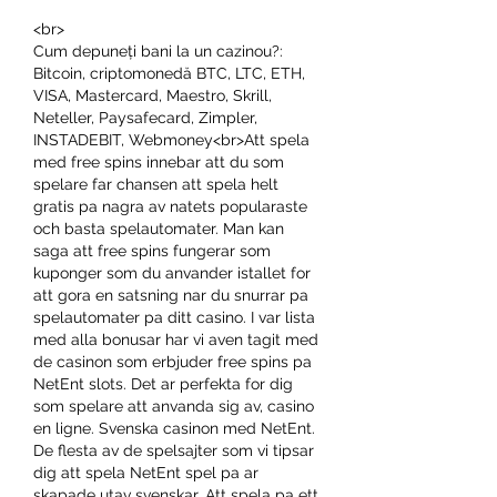
<br>
Cum depuneți bani la un cazinou?: 
Bitcoin, criptomonedă BTC, LTC, ETH, 
VISA, Mastercard, Maestro, Skrill, 
Neteller, Paysafecard, Zimpler, 
INSTADEBIT, Webmoney<br>Att spela 
med free spins innebar att du som 
spelare far chansen att spela helt 
gratis pa nagra av natets popularaste 
och basta spelautomater. Man kan 
saga att free spins fungerar som 
kuponger som du anvander istallet for 
att gora en satsning nar du snurrar pa 
spelautomater pa ditt casino. I var lista 
med alla bonusar har vi aven tagit med 
de casinon som erbjuder free spins pa 
NetEnt slots. Det ar perfekta for dig 
som spelare att anvanda sig av, casino 
en ligne. Svenska casinon med NetEnt. 
De flesta av de spelsajter som vi tipsar 
dig att spela NetEnt spel pa ar 
skapade utav svenskar. Att spela pa ett 