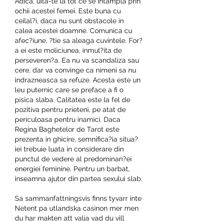
Adica, uita-te la tot ce se intampla prin 
ochii acestei femei. Este buna cu 
ceilal?i, daca nu sunt obstacole in 
calea acestei doamne. Comunica cu 
afec?iune, ?tie sa aleaga cuvintele. For?
a ei este moliciunea, inmul?ita de 
perseveren?a. Ea nu va scandaliza sau 
cere, dar va convinge ca nimeni sa nu 
indrazneasca sa refuze. Acesta este un 
leu puternic care se preface a fi o 
pisica slaba. Calitatea este la fel de 
pozitiva pentru prieteni, pe atat de 
periculoasa pentru inamici. Daca 
Regina Baghetelor de Tarot este 
prezenta in ghicire, semnifica?ia situa?
iei trebuie luata in considerare din 
punctul de vedere al predominan?ei 
energiei feminine. Pentru un barbat, 
inseamna ajutor din partea sexului slab.
Sa sammanfattningsvis finns tyvarr inte 
Netent pa utlandska casinon mer men 
du har makten att valja vad du vill 