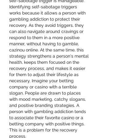
self-sabotage trigger is manageable. 
Identifying self-sabotage triggers 
works because it allows a person with 
gambling addiction to protect their 
recovery. As they avoid triggers, they 
can also navigate around cravings or 
respond to them in a more positive 
manner, without having to gamble, 
cazinou online. At the same time, this 
strategy strengthens a person's mental 
health, keeps them focused on the 
recovery process, and makes it easier 
for them to adjust their lifestyle as 
necessary. Imagine your betting 
company or casino with a terrible 
slogan. People are drawn to places 
with mood marketing, catchy slogans, 
and positive branding strategies. A 
person with gambling addiction tends 
to associate their favorite casino or a 
betting company with positive things. 
This is a problem for the recovery 
process.