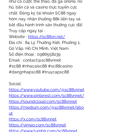
như cá cược thể thao, đá gà online, nổ 
hũ, bắn cá và casino trực tuyến cực 
chất. Đăng ký tài khoản SC88 ngay 
hôm nay, nhận thưởng 88k liền tay và 
bắt đầu hành trình săn thưởng cực đã! 
Truy cập ngay tại :
Website : 
https://sc88vn.net/
Địa chỉ : 84 Lý Thường Kiệt, Phường 1, 
Gò Vấp, Hồ Chí Minh, Việt Nam
Số điện thoại : 0986558239
Email : contact@sc88vnnet
#sc88 #nhacaisc88 #sc88casino 
#dangnhapsc88 #truycapsc88
Social:
https://www.youtube.com/@sc88vnnet
https://www.pinterest.com/sc88vnnet/
https://soundcloud.com/sc88vnnet
https://medium.com/@sc88vnnet/abo
ut
https://x.com/sc88vnnet
https://vimeo.com/sc88vnnet
https://www.tumblr.com/sc88vnnet