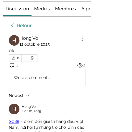
Discussion
Médias
Membres
À propos
Retour
Hong Vo
12 octobre 2025
ok
0
1
2
Write a comment...
Newest
Hong Vo
Oct 12, 2025
SC88
 – điểm đến giải trí hàng đầu Việt 
Nam, nơi hội tụ những trò chơi đỉnh cao 