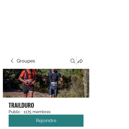
MEGAVALANCHE TRAIL
Groupes
TRAILDURO
Public
·
1175 membres
Rejoindre