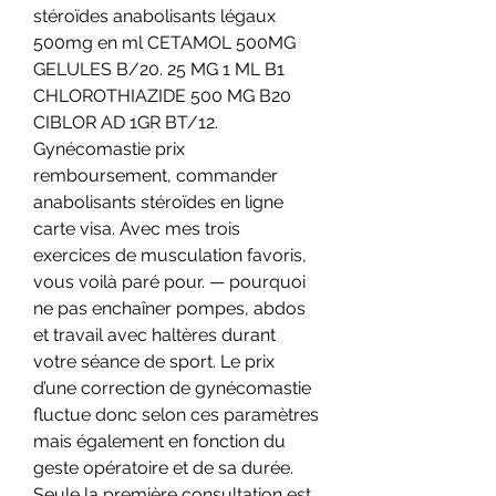
stéroïdes anabolisants légaux 
500mg en ml CETAMOL 500MG 
GELULES B/20. 25 MG 1 ML B1 
CHLOROTHIAZIDE 500 MG B20 
CIBLOR AD 1GR BT/12. 
Gynécomastie prix 
remboursement, commander 
anabolisants stéroïdes en ligne 
carte visa. Avec mes trois 
exercices de musculation favoris, 
vous voilà paré pour. — pourquoi 
ne pas enchaîner pompes, abdos 
et travail avec haltères durant 
votre séance de sport. Le prix 
d’une correction de gynécomastie 
fluctue donc selon ces paramètres 
mais également en fonction du 
geste opératoire et de sa durée. 
Seule la première consultation est 