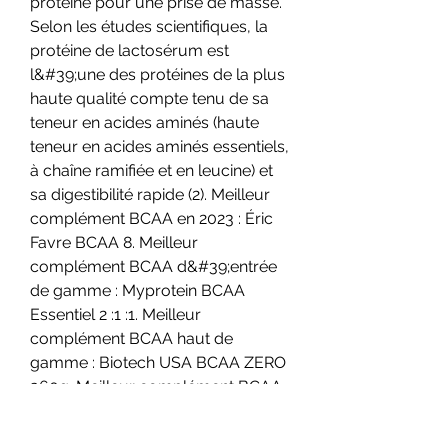
protéine pour une prise de masse. 
Selon les études scientifiques, la 
protéine de lactosérum est 
l&#39;une des protéines de la plus 
haute qualité compte tenu de sa 
teneur en acides aminés (haute 
teneur en acides aminés essentiels, 
à chaîne ramifiée et en leucine) et 
sa digestibilité rapide (2). Meilleur 
complément BCAA en 2023 : Éric 
Favre BCAA 8. Meilleur 
complément BCAA d&#39;entrée 
de gamme : Myprotein BCAA 
Essentiel 2 :1 :1. Meilleur 
complément BCAA haut de 
gamme : Biotech USA BCAA ZERO 
360g. Meilleur complément BCAA 
en format gélule : Foodspring 
gélules de BCAA. Préférez un 