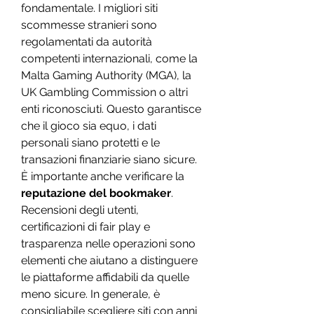
fondamentale. I migliori siti 
scommesse stranieri sono 
regolamentati da autorità 
competenti internazionali, come la 
Malta Gaming Authority (MGA), la 
UK Gambling Commission o altri 
enti riconosciuti. Questo garantisce 
che il gioco sia equo, i dati 
personali siano protetti e le 
transazioni finanziarie siano sicure.
È importante anche verificare la 
reputazione del bookmaker
. 
Recensioni degli utenti, 
certificazioni di fair play e 
trasparenza nelle operazioni sono 
elementi che aiutano a distinguere 
le piattaforme affidabili da quelle 
meno sicure. In generale, è 
consigliabile scegliere siti con anni 