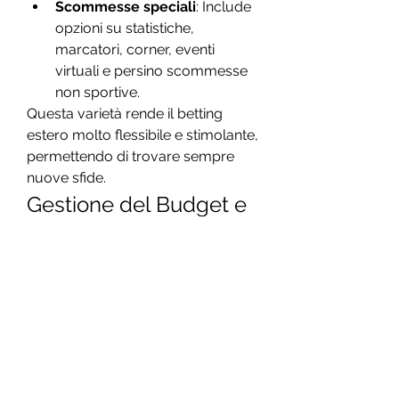
Scommesse speciali
: Include 
opzioni su statistiche, 
marcatori, corner, eventi 
virtuali e persino scommesse 
non sportive.
Questa varietà rende il betting 
estero molto flessibile e stimolante, 
permettendo di trovare sempre 
nuove sfide.
Gestione del Budget e 
Gioco Responsabile
Anche nei migliori siti scommesse 
stranieri, è fondamentale 
gestire il 
budget in maniera responsabile
. 
Stabilire limiti di spesa, evitare 
puntate impulsive e monitorare le 
proprie giocate sono 
comportamenti essenziali per 