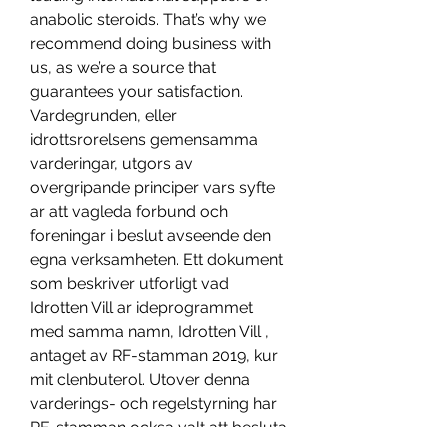
anabolic steroids. That’s why we 
recommend doing business with 
us, as we’re a source that 
guarantees your satisfaction. 
Vardegrunden, eller 
idrottsrorelsens gemensamma 
varderingar, utgors av 
overgripande principer vars syfte 
ar att vagleda forbund och 
foreningar i beslut avseende den 
egna verksamheten. Ett dokument 
som beskriver utforligt vad 
Idrotten Vill ar ideprogrammet 
med samma namn, Idrotten Vill , 
antaget av RF-stamman 2019, kur 
mit clenbuterol. Utover denna 
varderings- och regelstyrning har 
RF-stamman ocksa valt att besluta 