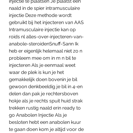
injectie te plaatsen Je plaatst een 
naald in de spier intramusculaire 
injectie Deze methode wordt 
gebruikt bij het injecteren van AAS 
Intramusculaire injectie kan op 
roids nl alles-over-injecteren-van-
anabole-steroidenSnuff-Sann Ik 
heb er eigenlijk helemaal niet zo n 
probleem mee om in m n bil te 
injecteren Als je eenmaal weet 
waar de plek is kun je het 
gemakkelijk doen bovenin je bil 
gewoon denkbeeldig je bil in 4-en 
delen dan pak je rechtersboven 
hokje als je rechts spuit huid strak 
trekken rustig naald erin ready to 
go Anabolen Injectie Als je 
besloten hebt een anabolen kuur 
te gaan doen kom je altijd voor de 