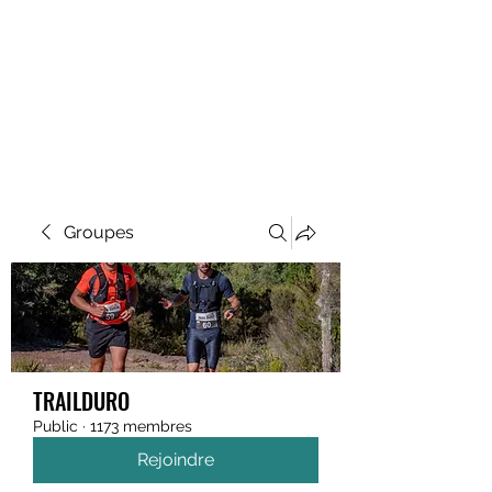
MEGAVALANCHE TRAIL
Groupes
TRAILDURO
Public
·
1173 membres
Rejoindre