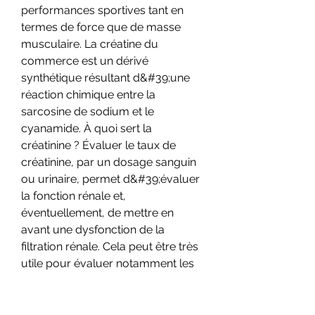
performances sportives tant en 
termes de force que de masse 
musculaire. La créatine du 
commerce est un dérivé 
synthétique résultant d&#39;une 
réaction chimique entre la 
sarcosine de sodium et le 
cyanamide. À quoi sert la 
créatinine ? Évaluer le taux de 
créatinine, par un dosage sanguin 
ou urinaire, permet d&#39;évaluer 
la fonction rénale et, 
éventuellement, de mettre en 
avant une dysfonction de la 
filtration rénale. Cela peut être très 
utile pour évaluer notamment les 
pathologies rénales et suivre 
l&#39;évolution de celles-ci. 
Créatinine, créatininémie et 