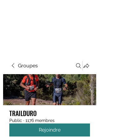
MEGAVALANCHE TRAIL
Groupes
TRAILDURO
Public
·
1176 membres
Rejoindre