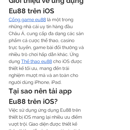
Giới thiệu về ứng dụng 
Eu88 trên iOS
Cổng game eu88
 là một trong 
những nhà cái uy tín hàng đầu 
Châu Á, cung cấp đa dạng các sản 
phẩm cá cược thể thao, casino 
trực tuyến, game bài đổi thưởng và 
nhiều trò chơi hấp dẫn khác. Ứng 
dụng 
Thể thao eu88
 cho iOS được 
thiết kế tối ưu, mang đến trải 
nghiệm mượt mà và an toàn cho 
người dùng iPhone, iPad.
Tại sao nên tải app 
Eu88 trên iOS?
Việc sử dụng ứng dụng Eu88 trên 
thiết bị iOS mang lại nhiều ưu điểm 
vượt trội. Giao diện được thiết kế 