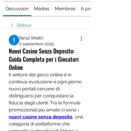
Discussion
Médias
Membres
À propos
Retour
faraz khatri
2 septembre 2025
Nuovi Casino Senza Deposito:
Guida Completa per i Giocatori
Online
Il settore del gioco online è in 
continua evoluzione e ogni giorno 
nuovi portali cercano di 
distinguersi per conquistare la 
fiducia degli utenti. Tra le formule 
promozionali più amate ci sono i 
nuovi casino senza deposito
, una 
categoria di piattaforme che 
consente ai giocatori di iniziare a 