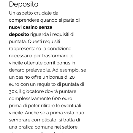
Deposito
Un aspetto cruciale da 
comprendere quando si parla di 
nuovi casino senza 
deposito
 riguarda i requisiti di 
puntata. Questi requisiti 
rappresentano la condizione 
necessaria per trasformare le 
vincite ottenute con il bonus in 
denaro prelevabile. Ad esempio, se 
un casino offre un bonus di 20 
euro con un requisito di puntata di 
30x, il giocatore dovrà puntare 
complessivamente 600 euro 
prima di poter ritirare le eventuali 
vincite. Anche se a prima vista può 
sembrare complicato, si tratta di 
una pratica comune nel settore, 