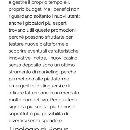
a gestire il proprio tempo e il 
proprio budget. Ma i benefici non 
riguardano soltanto i nuovi utenti: 
anche i giocatori più esperti 
trovano utili queste promozioni, 
perché possono sfruttarle per 
testare nuove piattaforme e 
scoprire eventuali caratteristiche 
innovative. Inoltre, i nuovi casino 
senza deposito sono un ottimo 
strumento di marketing, perché 
permettono alle piattaforme 
emergenti di distinguersi e di 
attirare l’attenzione in un mercato 
molto competitivo. Per gli utenti 
significa più scelta, più bonus e 
soprattutto più possibilità di 
divertirsi senza spendere.
Tipologie di Bonus 