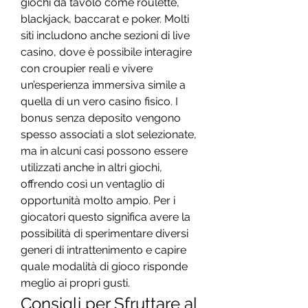
giochi da tavolo come roulette, 
blackjack, baccarat e poker. Molti 
siti includono anche sezioni di live 
casino, dove è possibile interagire 
con croupier reali e vivere 
un’esperienza immersiva simile a 
quella di un vero casino fisico. I 
bonus senza deposito vengono 
spesso associati a slot selezionate, 
ma in alcuni casi possono essere 
utilizzati anche in altri giochi, 
offrendo così un ventaglio di 
opportunità molto ampio. Per i 
giocatori questo significa avere la 
possibilità di sperimentare diversi 
generi di intrattenimento e capire 
quale modalità di gioco risponde 
meglio ai propri gusti.
Consigli per Sfruttare al 