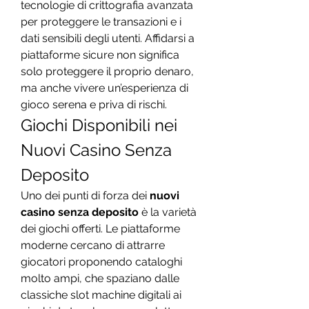
tecnologie di crittografia avanzata 
per proteggere le transazioni e i 
dati sensibili degli utenti. Affidarsi a 
piattaforme sicure non significa 
solo proteggere il proprio denaro, 
ma anche vivere un’esperienza di 
gioco serena e priva di rischi.
Giochi Disponibili nei 
Nuovi Casino Senza 
Deposito
Uno dei punti di forza dei 
nuovi 
casino senza deposito
 è la varietà 
dei giochi offerti. Le piattaforme 
moderne cercano di attrarre 
giocatori proponendo cataloghi 
molto ampi, che spaziano dalle 
classiche slot machine digitali ai 