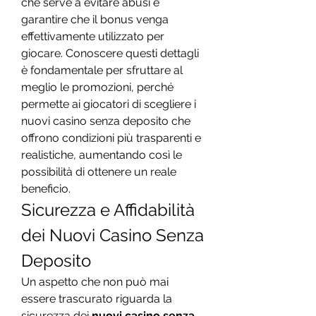
che serve a evitare abusi e 
garantire che il bonus venga 
effettivamente utilizzato per 
giocare. Conoscere questi dettagli 
è fondamentale per sfruttare al 
meglio le promozioni, perché 
permette ai giocatori di scegliere i 
nuovi casino senza deposito che 
offrono condizioni più trasparenti e 
realistiche, aumentando così le 
possibilità di ottenere un reale 
beneficio.
Sicurezza e Affidabilità 
dei Nuovi Casino Senza 
Deposito
Un aspetto che non può mai 
essere trascurato riguarda la 
sicurezza dei 
nuovi casino senza 