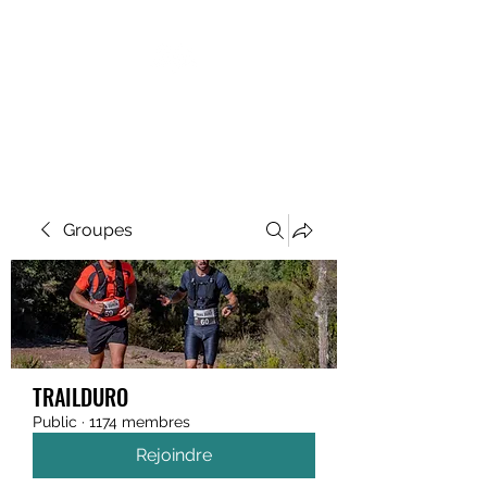
MEGAVALANCHE TRAIL
Groupes
TRAILDURO
Public
·
1174 membres
Rejoindre