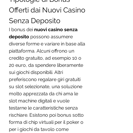
Offerti dai Nuovi Casino 
Senza Deposito
I bonus dei 
nuovi casino senza 
deposito
 possono assumere 
diverse forme e variare in base alla 
piattaforma. Alcuni offrono un 
credito gratuito, ad esempio 10 o 
20 euro, da spendere liberamente 
sui giochi disponibili. Altri 
preferiscono regalare giri gratuiti 
su slot selezionate, una soluzione 
molto apprezzata da chi ama le 
slot machine digitali e vuole 
testarne le caratteristiche senza 
rischiare. Esistono poi bonus sotto 
forma di chip virtuali per il poker o 
per i giochi da tavolo come 