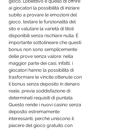
gioco. L’obiettivo è quello di offrire 
ai giocatori la possibilità di iniziare 
subito a provare le emozioni del 
gioco, testare le funzionalità del 
sito e valutare la varietà di titoli 
disponibili senza rischiare nulla. È 
importante sottolineare che questi 
bonus non sono semplicemente 
delle prove senza valore: nella 
maggior parte dei casi, infatti, i 
giocatori hanno la possibilità di 
trasformare le vincite ottenute con 
il bonus senza deposito in denaro 
reale, previa soddisfazione di 
determinati requisiti di puntata. 
Questo rende i nuovi casino senza 
deposito estremamente 
interessanti, perché uniscono il 
piacere del gioco gratuito con 