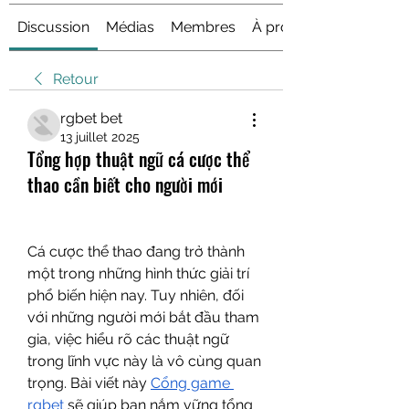
Discussion
Médias
Membres
À propos
Retour
rgbet bet
13 juillet 2025
Tổng hợp thuật ngữ cá cược thể
thao cần biết cho người mới
Cá cược thể thao đang trở thành 
một trong những hình thức giải trí 
phổ biến hiện nay. Tuy nhiên, đối 
với những người mới bắt đầu tham 
gia, việc hiểu rõ các thuật ngữ 
trong lĩnh vực này là vô cùng quan 
trọng. Bài viết này 
Cổng game 
rgbet
 sẽ giúp bạn nắm vững tổng 