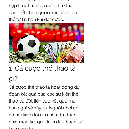
hợp thuật ngữ cá cược thể thao 
cần biết cho người mới, từ đó có 
thể tự tin hơn khi đặt cược.
1. Cá cược thể thao là 
gì?
Cá cược thể thao là hoạt động dự 
đoán kết quả của các sự kiện thể 
thao và đặt tiền vào kết quả mà 
bạn nghĩ sẽ xảy ra. Người chơi có 
cơ hội kiếm lời nếu như dự đoán 
chính xác kết quả trận đấu hoặc sự 
kiện nào đó.