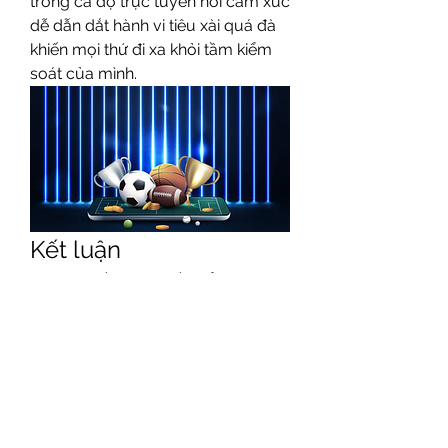
trong cá độ trực tuyến nơi cảm xúc 
dễ dẫn dắt hành vi tiêu xài quá đà 
khiến mọi thứ đi xa khỏi tầm kiểm 
soát của mình.
Kết luận
Hy vọng rằng bài viết "Tổng hợp 
thuật ngữ cá cược thể thao cần 
biết cho người mới" đã cung cấp 
đủ kiến thức cơ bản giúp ích cho 
những ai đang tìm hiểu về lĩnh vực 
đầy thú vị nhưng cũng không kém 
phần rủi ro này! Hãy luôn nhớ rằng 
việc nắm vững kiến thức và kiên 