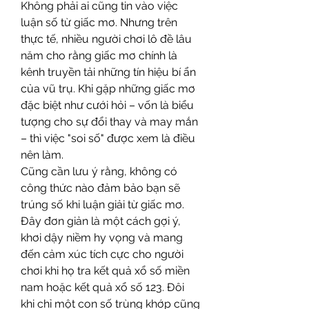
Không phải ai cũng tin vào việc 
luận số từ giấc mơ. Nhưng trên 
thực tế, nhiều người chơi lô đề lâu 
năm cho rằng giấc mơ chính là 
kênh truyền tải những tín hiệu bí ẩn 
của vũ trụ. Khi gặp những giấc mơ 
đặc biệt như cưới hỏi – vốn là biểu 
tượng cho sự đổi thay và may mắn 
– thì việc "soi số" được xem là điều 
nên làm.
Cũng cần lưu ý rằng, không có 
công thức nào đảm bảo bạn sẽ 
trúng số khi luận giải từ giấc mơ. 
Đây đơn giản là một cách gợi ý, 
khơi dậy niềm hy vọng và mang 
đến cảm xúc tích cực cho người 
chơi khi họ tra kết quả xổ số miền 
nam hoặc kết quả xổ số 123. Đôi 
khi chỉ một con số trùng khớp cũng 