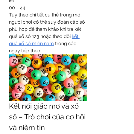
kẽ
00 – 44
Tùy theo chi tiết cụ thể trong mơ, 
người chơi có thể suy đoán cặp số 
phù hợp để tham khảo khi tra kết 
quả xổ số 123 hoặc theo dõi 
kết 
quả xổ số miền nam
 trong các 
ngày tiếp theo.
Kết nối giấc mơ và xổ 
số – Trò chơi của cơ hội 
và niềm tin