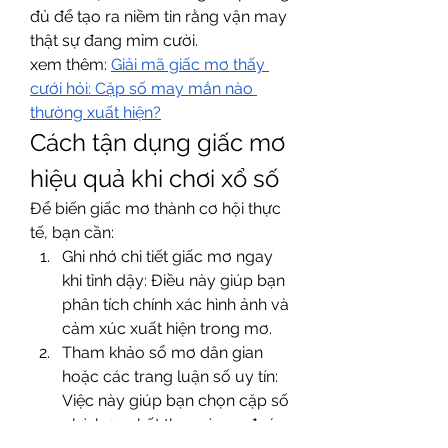
đủ để tạo ra niềm tin rằng vận may 
thật sự đang mỉm cười.
xem thêm: 
Giải mã giấc mơ thấy 
cưới hỏi: Cặp số may mắn nào 
thường xuất hiện?
Cách tận dụng giấc mơ 
hiệu quả khi chơi xổ số
Để biến giấc mơ thành cơ hội thực 
tế, bạn cần:
Ghi nhớ chi tiết giấc mơ ngay 
khi tỉnh dậy: Điều này giúp bạn 
phân tích chính xác hình ảnh và 
cảm xúc xuất hiện trong mơ.
Tham khảo sổ mơ dân gian 
hoặc các trang luận số uy tín: 
Việc này giúp bạn chọn cặp số 
phù hợp nhất thay vì suy đoán 