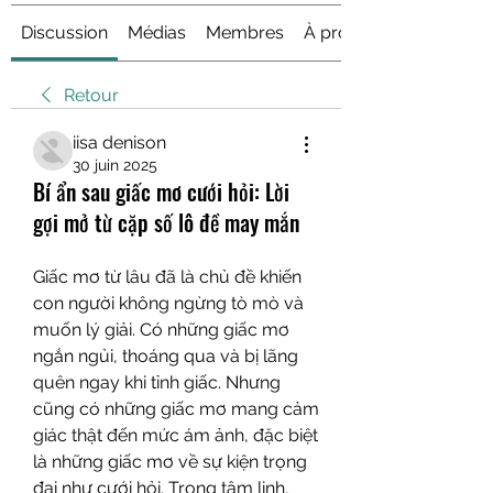
Discussion
Médias
Membres
À propos
Retour
iisa denison
30 juin 2025
Bí ẩn sau giấc mơ cưới hỏi: Lời
gợi mở từ cặp số lô đề may mắn
Giấc mơ từ lâu đã là chủ đề khiến 
con người không ngừng tò mò và 
muốn lý giải. Có những giấc mơ 
ngắn ngủi, thoáng qua và bị lãng 
quên ngay khi tỉnh giấc. Nhưng 
cũng có những giấc mơ mang cảm 
giác thật đến mức ám ảnh, đặc biệt 
là những giấc mơ về sự kiện trọng 
đại như cưới hỏi. Trong tâm linh, 