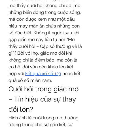
mơ thấy cưới hỏi không chỉ gợi mở 
những biến động trong cuộc sống, 
mà còn được xem như một dấu 
hiệu may mắn ẩn chứa những con 
số đặc biệt. Không ít người sau khi 
gặp giấc mơ này liền tự hỏi: “Mơ 
thấy cưới hỏi – Cặp số thường về là 
gì?”. Bởi với họ, giấc mơ đôi khi 
không chỉ là điềm báo, mà còn là 
cơ hội đổi vận nếu khéo léo kết 
hợp với 
kết quả xổ số 123
 hoặc kết 
quả xổ số miền nam.
Cưới hỏi trong giấc mơ 
– Tín hiệu của sự thay 
đổi lớn?
Hình ảnh lễ cưới trong mơ thường 
tượng trưng cho sự gắn kết, sự 