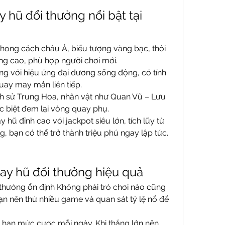
hũ đổi thưởng nổi bật tại 
hong cách châu Á, biểu tượng vàng bạc, thỏi 
ng cao, phù hợp người chơi mới.
ng với hiệu ứng đại dương sống động, có tính 
uay may mắn liên tiếp.
 sử Trung Hoa, nhân vật như Quan Vũ – Lưu 
c biệt đem lại vòng quay phụ.
hũ đỉnh cao với jackpot siêu lớn, tích lũy từ 
g, bạn có thể trở thành triệu phú ngay lập tức.
ay hũ đổi thưởng hiệu quả
 thưởng ổn định Không phải trò chơi nào cũng 
n nên thử nhiều game và quan sát tỷ lệ nổ để 
 hạn mức cược mỗi ngày. Khi thắng lớn nên 