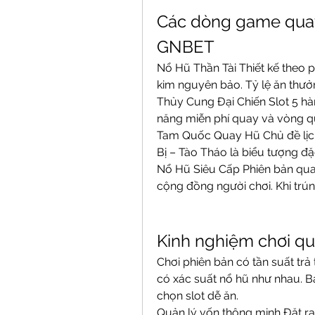
Các dòng game quay 
GNBET
Nổ Hũ Thần Tài Thiết kế theo p
kim nguyên bảo. Tỷ lệ ăn thưở
Thủy Cung Đại Chiến Slot 5 hà
năng miễn phí quay và vòng q
Tam Quốc Quay Hũ Chủ đề lịch
Bị – Tào Tháo là biểu tượng đặ
Nổ Hũ Siêu Cấp Phiên bản quay 
cộng đồng người chơi. Khi trún
Kinh nghiệm chơi qu
Chơi phiên bản có tần suất trả
có xác suất nổ hũ như nhau. Bạ
chọn slot dễ ăn.
Quản lý vốn thông minh Đặt ra