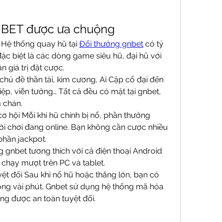
GNBET được ưa chuộng
 Hệ thống quay hũ tại 
Đổi thưởng gnbet
 có tỷ 
ặc biệt là các dòng game siêu hũ, đại hũ với 
 giá trị đặt cược.
ủ đề thần tài, kim cương, Ai Cập cổ đại đến 
p, viễn tưởng… Tất cả đều có mặt tại gnbet, 
 chán.
ơ hội Mỗi khi hũ chính bị nổ, phần thưởng 
i chơi đang online. Bạn không cần cược nhiều 
phần jackpot.
 gnbet tương thích với cả điện thoại Android 
 chạy mượt trên PC và tablet.
t đối Sau khi nổ hũ hoặc thắng lớn, bạn có 
rong vài phút. Gnbet sử dụng hệ thống mã hóa 
ùng được an toàn tuyệt đối.