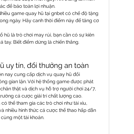
c để bảo toàn lợi nhuận.
hiều game quay hũ tại gnbet có chế độ tặng 
ong ngày. Hãy canh thời điểm này để tăng cơ 
ổ hũ là trò chơi may rủi, bạn cần có sự kiên 
 tay. Biết điểm dừng là chiến thắng.
 uy tín, đổi thưởng an toàn
ện nay cung cấp dịch vụ quay hũ đổi 
ông gian lận. Với hệ thống game được phát 
chân thật và dịch vụ hỗ trợ người chơi 24/7, 
ường cá cược giải trí chất lượng cao.
ó thể tham gia các trò chơi như tài xỉu, 
 và nhiều hình thức cá cược thể thao hấp dẫn 
g cùng một tài khoản.