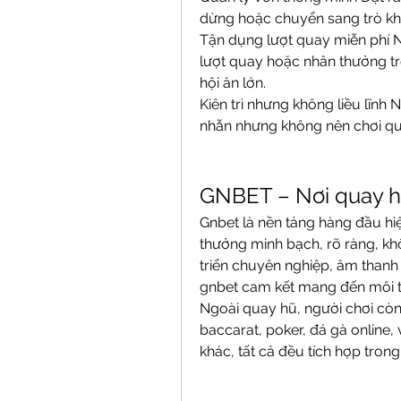
dừng hoặc chuyển sang trò khá
Tận dụng lượt quay miễn phí N
lượt quay hoặc nhân thưởng tr
hội ăn lớn.
Kiên trì nhưng không liều lĩnh N
nhẫn nhưng không nên chơi quá
GNBET – Nơi quay hũ
Gnbet là nền tảng hàng đầu hi
thưởng minh bạch, rõ ràng, kh
triển chuyên nghiệp, âm thanh 
gnbet cam kết mang đến môi tr
Ngoài quay hũ, người chơi còn c
baccarat, poker, đá gà online,
khác, tất cả đều tích hợp tron