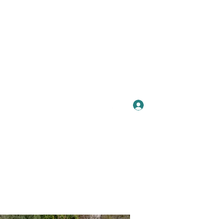
Se connecter
Plus