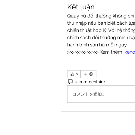
Kết luận
Quay hũ đổi thưởng không chỉ là
thu nhập nếu bạn biết cách lựa
chiến thuật hợp lý. Với hệ thốn
chính sách đổi thưởng minh bạc
hành trình săn hũ mỗi ngày.
>>>>>>>>>>>>> Xem thêm: 
keno
0
0 commentaire
コメントを追加…