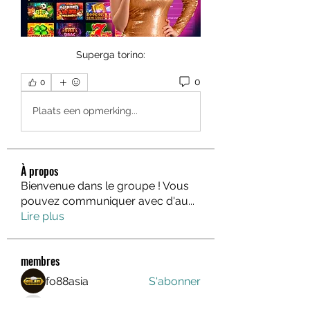
Superga torino:
0
0
Plaats een opmerking...
À propos
Bienvenue dans le groupe ! Vous
pouvez communiquer avec d'au
...
Lire plus
membres
fo88asia
S'abonner
rik88 help
S'abonner