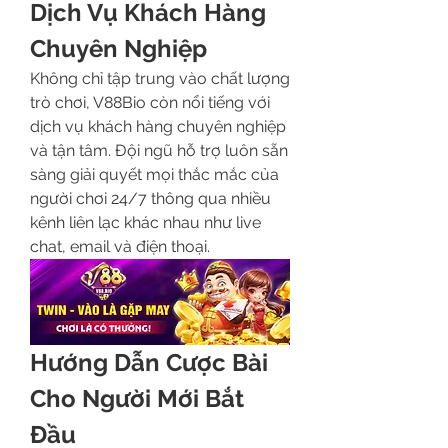
Dịch Vụ Khách Hàng 
Chuyên Nghiệp
Không chỉ tập trung vào chất lượng 
trò chơi, V88Bio còn nổi tiếng với 
dịch vụ khách hàng chuyên nghiệp 
và tận tâm. Đội ngũ hỗ trợ luôn sẵn 
sàng giải quyết mọi thắc mắc của 
người chơi 24/7 thông qua nhiều 
kênh liên lạc khác nhau như live 
chat, email và điện thoại.
Hướng Dẫn Cược Bài 
Cho Người Mới Bắt 
Đầu