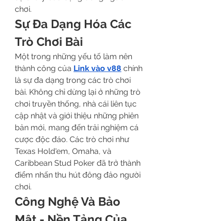
chơi.
Sự Đa Dạng Hóa Các 
Trò Chơi Bài
Một trong những yếu tố làm nên 
thành công của 
Link vào v88
 chính 
là sự đa dạng trong các trò chơi 
bài. Không chỉ dừng lại ở những trò 
chơi truyền thống, nhà cái liên tục 
cập nhật và giới thiệu những phiên 
bản mới, mang đến trải nghiệm cá 
cược độc đáo. Các trò chơi như 
Texas Hold'em, Omaha, và 
Caribbean Stud Poker đã trở thành 
điểm nhấn thu hút đông đảo người 
chơi.
Công Nghệ Và Bảo 
Mật - Nền Tảng Của 