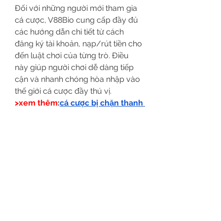
Đối với những người mới tham gia 
cá cược, V88Bio cung cấp đầy đủ 
các hướng dẫn chi tiết từ cách 
đăng ký tài khoản, nạp/rút tiền cho 
đến luật chơi của từng trò. Điều 
này giúp người chơi dễ dàng tiếp 
cận và nhanh chóng hòa nhập vào 
thế giới cá cược đầy thú vị.
>xem thêm
:
cá cược bị chặn thanh 
toán tại v88bio
Tương Lai Của V88Bio 
Trong Ngành Cá Cược
Với những thành công đã đạt được, 
V88Bio không ngừng nỗ lực để mở 
rộng thị trường và nâng cao chất 
lượng dịch vụ. Trong tương lai, nhà 
cái dự kiến sẽ ra mắt nhiều tính 