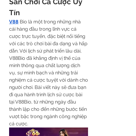
Sân Chơi Cá Cược Uy 
Tín
V88
 Bio là một trong những nhà 
cái hàng đầu trong lĩnh vực cá 
cược trực tuyến, đặc biệt nổi tiếng 
với các trò chơi bài đa dạng và hấp 
dẫn. Với lịch sử phát triển lâu dài, 
V88Bio đã khẳng định vị thế của 
mình thông qua chất lượng dịch 
vụ, sự minh bạch và những trải 
nghiệm cá cược tuyệt vời dành cho 
người chơi. Bài viết này sẽ đưa bạn 
đi qua hành trình lịch sử cược bài 
tại V88Bio, từ những ngày đầu 
thành lập cho đến những bước tiến 
vượt bậc trong ngành công nghiệp 
cá cược.