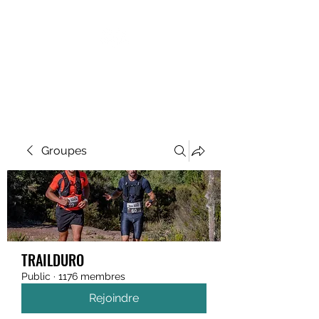
MEGAVALANCHE TRAIL
Groupes
TRAILDURO
Public
·
1176 membres
Rejoindre